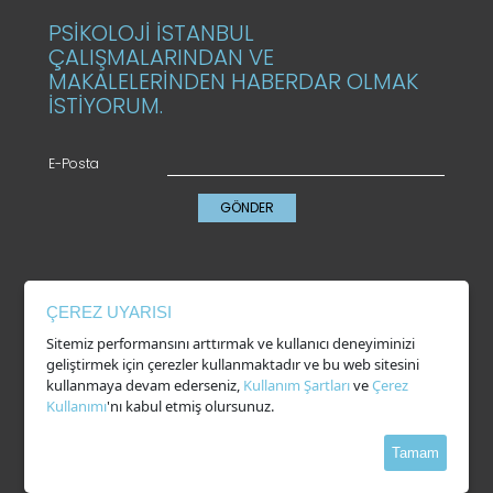
PSİKOLOJİ İSTANBUL
ÇALIŞMALARINDAN VE
MAKALELERİNDEN HABERDAR OLMAK
İSTİYORUM.
E-Posta
GÖNDER
KVKK
ÇEREZ UYARISI
Gizlilik Politikası
Sitemiz performansını arttırmak ve kullanıcı deneyiminizi
Çerez Kullanımı
geliştirmek için çerezler kullanmaktadır ve bu web sitesini
Kullanım Şartları
kullanmaya devam ederseniz,
Kullanım Şartları
ve
Çerez
Kullanımı
'nı kabul etmiş olursunuz.
Tamam