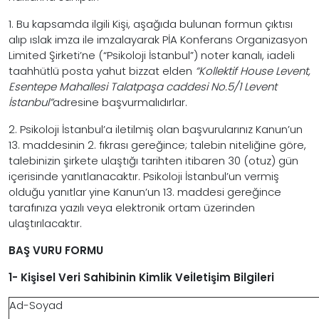
1. Bu kapsamda ilgili Kişi, aşağıda bulunan formun çıktısı
alıp ıslak imza ile imzalayarak PİA Konferans Organizasyon
Limited Şirketi’ne (“Psikoloji İstanbul”) noter kanalı, iadeli
taahhütlü posta yahut bizzat elden
“
Kollektif House Levent,
Esentepe Mahallesi Talatpaşa caddesi No.5/1 Levent
İstanbul
”
adresine başvurmalıdırlar.
2. Psikoloji İstanbul’a iletilmiş olan başvurularınız Kanun’un
13. maddesinin 2. fıkrası gereğince; talebin niteliğine göre,
talebinizin şirkete ulaştığı tarihten itibaren 30 (otuz) gün
içerisinde yanıtlanacaktır. Psikoloji İstanbul’un vermiş
olduğu yanıtlar yine Kanun’un 13. maddesi gereğince
tarafınıza yazılı veya elektronik ortam üzerinden
ulaştırılacaktır.
BAŞ
VURU FORMU
1- K
işi
sel Ver
i Sahibini
n K
i
ml
i
k Ve
İ
let
işim Bi
lg
i
ler
i
Ad-Soyad