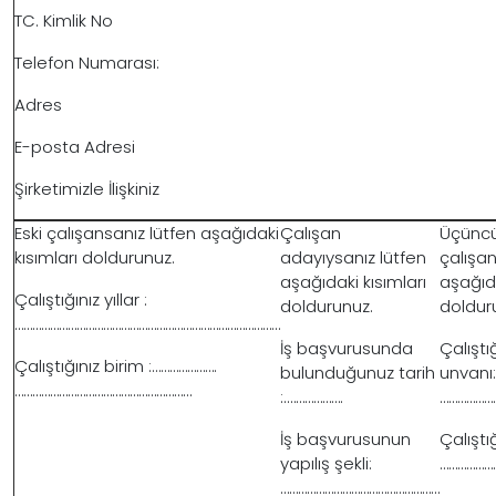
TC. Kimlik No
Telefon Numarası:
Adres
E-posta Adresi
Şirketimizle İlişkiniz
Eski çalışansanız lütfen aşağıdaki
Çalışan
Üçüncü
kısımları doldurunuz.
adayıysanız lütfen
çalışan
aşağıdaki kısımları
aşağıda
Çalıştığınız yıllar :
doldurunuz.
doldur
………………………………………………………………………………
İş başvurusunda
Çalıştı
Çalıştığınız birim :………………….
bulunduğunuz tarih
unvanı:
……………………………………………………
:.……………….
………………
İş başvurusunun
Çalıştı
yapılış şekli:
………………
………………………………………………