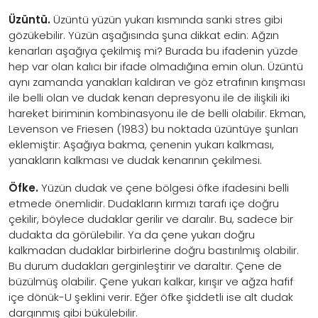
Üzüntü.
Üzüntü yüzün yukarı kısmında sanki stres gibi
gözükebilir. Yüzün aşağısında şuna dikkat edin: Ağzın
kenarları aşağıya çekilmiş mi? Burada bu ifadenin yüzde
hep var olan kalıcı bir ifade olmadığına emin olun. Üzüntü
aynı zamanda yanakları kaldıran ve göz etrafının kırışması
ile belli olan ve dudak kenarı depresyonu ile de ilişkili iki
hareket biriminin kombinasyonu ile de belli olabilir. Ekman,
Levenson ve Friesen (1983) bu noktada üzüntüye şunları
eklemiştir: Aşağıya bakma, çenenin yukarı kalkması,
yanakların kalkması ve dudak kenarının çekilmesi.
Öfke.
Yüzün dudak ve çene bölgesi öfke ifadesini belli
etmede önemlidir. Dudakların kırmızı tarafı içe doğru
çekilir, böylece dudaklar gerilir ve daralır. Bu, sadece bir
dudakta da görülebilir. Ya da çene yukarı doğru
kalkmadan dudaklar birbirlerine doğru bastırılmış olabilir.
Bu durum dudakları gerginleştirir ve daraltır. Çene de
büzülmüş olabilir. Çene yukarı kalkar, kırışır ve ağza hafif
içe dönük-U şeklini verir. Eğer öfke şiddetli ise alt dudak
dargınmış gibi bükülebilir.