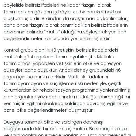
böylelikle belirsiz ifadeleri ne kadar “kızgın” olarak
tanımladıkları gözlenmiş böylelikle bir hareket noktası
oluşturmuşlardır. Ardından da araştırmacılar, katılımcıları,
daha önce “kızgın” olarak tanımladıkları belirsiz ifadelerin
bazılarının aslında “mutlu” olduğunu söyleyerek yeniden
değerlendirmeleri konusunda yönlendirmişlerdir.
Kontrol grubu olan ilk 40 yetişkin, belirsiz ifadelerdeki
mutluluk göstergelerini tanımlayabilmiştir. Mutluluk
tanımlaması yapabilen yetişkinlerin öfke ve agresyon
düzeyleri daha düşüktür. Ancak deney grubundaki 46
ergen için ise durum farklıdır. Mutluluk ifadelerini
tanımlayamayan ve suç işleme riski nedeniyle, çeşitli
kurumlardan bir rehabilitasyon programına yönlendirilmiş
olan ergenlere yüz ifadelerinde mutluluğu tanıma eğitimi
verilmiştir. Eğitimi alanlarda saldırgan davranış eğilimi ve
öznel öfke değerlendirmeleri düşmüştür.
Duyguyu tanımak öfke ve saldırgan davranışı
değiştirmede kilit bir önem taşımakta. Bu sonuçlar, öfke
ve saldırganlığı önlemede yapılan çalışmaların geleceğini