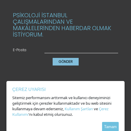
PSİKOLOJİ İSTANBUL
ÇALIŞMALARINDAN VE
MAKALELERİNDEN HABERDAR OLMAK
İSTİYORUM.
E-Posta
GÖNDER
KVKK
ÇEREZ UYARISI
Gizlilik Politikası
Sitemiz performansını arttırmak ve kullanıcı deneyiminizi
Çerez Kullanımı
geliştirmek için çerezler kullanmaktadır ve bu web sitesini
Kullanım Şartları
kullanmaya devam ederseniz,
Kullanım Şartları
ve
Çerez
Kullanımı
'nı kabul etmiş olursunuz.
Tamam