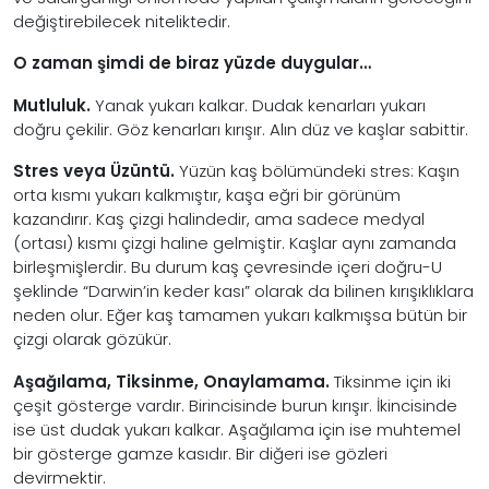
değiştirebilecek niteliktedir.
O zaman şimdi de biraz yüzde duygular…
Mutluluk.
Yanak yukarı kalkar. Dudak kenarları yukarı
doğru çekilir. Göz kenarları kırışır. Alın düz ve kaşlar sabittir.
Stres veya Üzüntü.
Yüzün kaş bölümündeki stres: Kaşın
orta kısmı yukarı kalkmıştır, kaşa eğri bir görünüm
kazandırır. Kaş çizgi halindedir, ama sadece medyal
(ortası) kısmı çizgi haline gelmiştir. Kaşlar aynı zamanda
birleşmişlerdir. Bu durum kaş çevresinde içeri doğru-U
şeklinde “Darwin’in keder kası” olarak da bilinen kırışıklıklara
neden olur. Eğer kaş tamamen yukarı kalkmışsa bütün bir
çizgi olarak gözükür.
Aşağılama, Tiksinme, Onaylamama.
Tiksinme için iki
çeşit gösterge vardır. Birincisinde burun kırışır. İkincisinde
ise üst dudak yukarı kalkar. Aşağılama için ise muhtemel
bir gösterge gamze kasıdır. Bir diğeri ise gözleri
devirmektir.