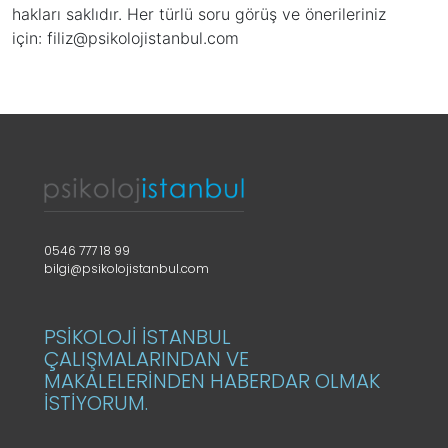
hakları saklıdır. Her türlü soru görüş ve önerileriniz
için:
filiz@psikolojistanbul.com
0546 777 18 99
bilgi@psikolojistanbul.com
PSİKOLOJİ İSTANBUL
ÇALIŞMALARINDAN VE
MAKALELERİNDEN HABERDAR OLMAK
İSTİYORUM.