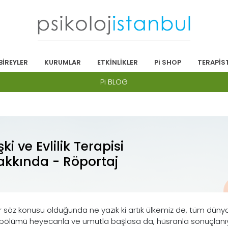
BİREYLER
KURUMLAR
ETKİNLİKLER
Pi SHOP
TERAPİS
Pi BLOG
işki ve Evlilik Terapisi
akkında - Röportaj
ler söz konusu olduğunda ne yazık ki artık ülkemiz de, tüm dünya i
bölümü heyecanla ve umutla başlasa da, hüsranla sonuçlanıyor