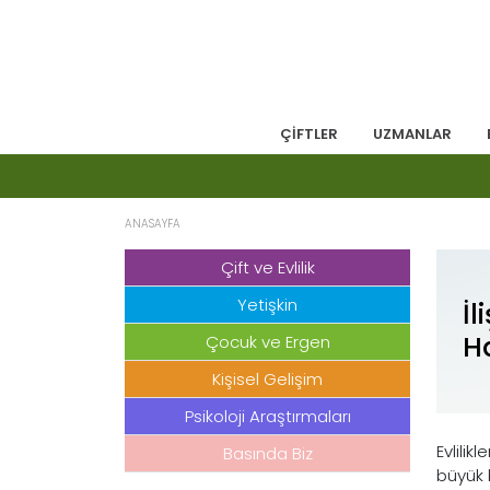
ÇİFTLER
UZMANLAR
ANASAYFA
Çift ve Evlilik
Yetişkin
İl
H
Çocuk ve Ergen
Kişisel Gelişim
Psikoloji Araştırmaları
Evlilik
Basında Biz
büyük 