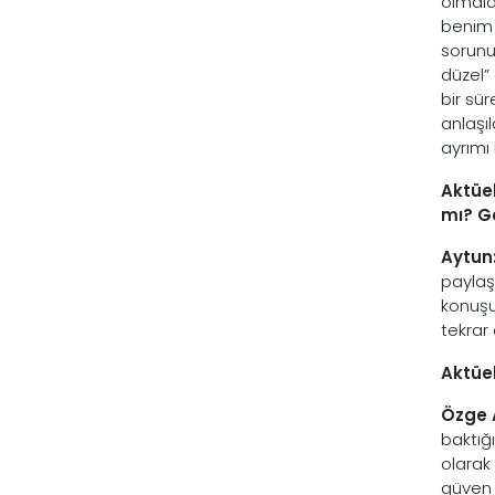
olmala
benim 
sorunu
düzel” 
bir sü
anlaşı
ayrımı 
Aktüel
mı? G
Aytun
paylaş
konuşu
tekrar
Aktüel
Özge 
baktığ
olarak
güven 