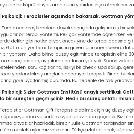
 yıkılan bir köprü oluyor; ama bunu yeniden inşa etmek her
 Psikoloji: Terapistler açısından bakarsak, Gottman yönte
:
Tamamen araştırmalara dayalı sonuçlarla geliştirilmiş bir yakl
uygulanır bir terapi yöntemi. Pek çok yöntemde öğrenirken ve uy
erde deliler gibi notlar alıyor, ancak yine de terapi odasına gi
ruz. Gottman yöntemi, terapistin güvenliğini önemseyen, dahası
n bir yöntem. Daha birinci düzey eğitiminde terapistin eline 300
rma sonuçlarından, uygulama notlarına yok yok. Seans videoları
estelerinden, soru kağıtlarına, ilişkiyi bir check-upa sokup, ge
ece yapılandırılmış araçlarla donatıyor terapisti. Bir de bunlar
çlarına göre uyarlanmış durumda. Bu nedenle de fark yaratıyor
 Psikoloji: Sizler Gottman Enstitüsü onaylı sertifikalı Gott
a bir süreçten geçmişsiniz. Nedir bu süreç anlatır mısını
Terapistler Gottman Çift Terapisti olabilmek için üç düzey eği
 süpervizyondan ve sertifikasyon sınavından geçmeli. Biz tüm 
rımıza altyazılar hazırladık, birebir Julie Gottman tarafından sın
i tüm meslektaşlarımız vakalarını Türkçe izletebilecek, süperviz