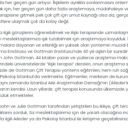
da her geçen gün artıyor. İlişkilerin ayrılıkla sonlanmasını önle
 için, her geçen gün daha fazla araştırmaya, müdahaleye ve y
k terapisine gitmek pek çok çift için umut kaynağı olsa da, gerç
stlere ulaşmak çok da kolay değil.
 ilgili görüşlerini öğrenebilmek ve ilişki terapisinde uzmanlaşm
 meslektaşlarımıza ışık tutabilmek için araştırmaya koyulduk. İl
rmalara dayanan ve etkinliği en yüksek olan yöntemin mucidi bil
ma Enstitüsü ve Gottman Enstitüsü’nde 40 yılı aşkın bir süredir 
 John Gottman. 44 kitabın yazarı ve yüzlerce araştırma mak
rindeki üniversitelerde “ilişki terapisi” dersleri, onun araştır
zde de Gottman Çift Terapisi yöntemi eğitimleri, hem ruh sağl
 Psikoloji İstanbul’da verilmekte. Eğitmenler, merkezin de kuruc
aynı zamanda İstanbul Aile Araştırmaları Derneği’nin (Aileder’i
n’ın kendisi. Uzun yıllardır, çift terapisi konusunda ülkemizde 
ülük etmekteler.
John ve Julie Gottman tarafından yetiştirilen bu ikiliye, çift t
klarını sorduk. Siz meslektaşlarımız için de yararlı olacağına i
la ilgili Aileder ya da Psikoloji İstanbul ile iletişime geçebilirsiniz