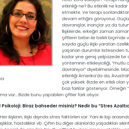
etkinliği ne? Bu etkinlik ne kad
etmekte. Ve terapi sonlandıktan
devam ettiğini görüyoruz. Güçlü ili
davranışlar, inançlar ya da tutuml
İlişkilerde, erkeğin zaman zaman
çiftlerin birbiri ile belirli biçi
sayıda güçlü ilişki yaratan özell
yaşanan durumlar listesinden 
kadar yine geniş yelpazede bir d
yönteminin etkileyiciliği, “mutlu
davranıyor” diyebilmesinde. Müd
etkinliği Amerika’da da, Avustra
aya
çok yüksek. Bizde en etkili olan yö
bazı farklar gösteriyor. Örneğin 
ma var… Bizde bunu yapabilen çiftler fark atıyor.
 Psikoloji: Biraz bahseder misiniz? Nedir bu “Stres Azalt
Her ilişkinin, ilişki dışında stres faktörleri var. Yani iki kişi aras
lıklar, hastalıklar vb. Çiftin bu diğer alanlarda yaşadıkları sıkıntı