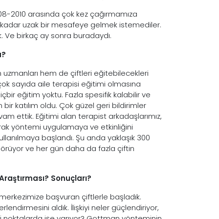
008-2010 arasında çok kez çağırmamıza
adar uzak bir mesafeye gelmek istemediler.
ik. Ve birkaç ay sonra buradaydı.
u?
 uzmanları hem de çiftleri eğitebilecekleri
ok sayıda aile terapisi eğitimi olmasına
çbir eğitim yoktu. Fazla spesifik kalabilir ve
ir katılım oldu. Çok güzel geri bildirimler
m ettik. Eğitimi alan terapist arkadaşlarımız,
larak yöntemi uygulamaya ve etkinliğini
 kullanılmaya başlandı. Şu anda yaklaşık 300
 görüyor ve her gün daha da fazla çiftin
 Araştırması? Sonuçları?
 merkezimize başvuran çiftlerle başladık.
lendirmesini aldık. İlişkiyi neler güçlendiriyor,
gi noktalarda işe yarıyor? Gottman yönteminin