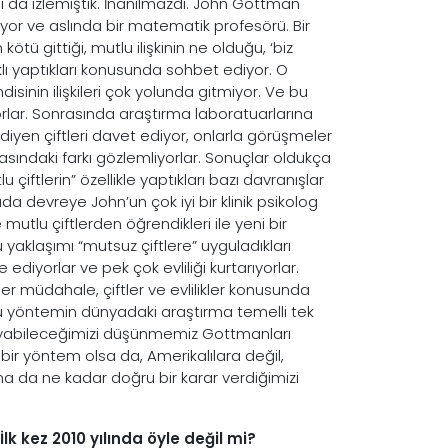
ı da izlemiştik. İnanılmazdı. John Gottman
şıyor ve aslında bir matematik profesörü. Bir
n kötü gittiği, mutlu ilişkinin ne olduğu, ‘biz
rklı yaptıkları konusunda sohbet ediyor. O
isinin ilişkileri çok yolunda gitmiyor. Ve bu
rlar. Sonrasında araştırma laboratuarlarına
 diyen çiftleri davet ediyor, onlarla görüşmeler
arasındaki farkı gözlemliyorlar. Sonuçlar oldukça
u çiftlerin” özellikle yaptıkları bazı davranışlar
a devreye John’un çok iyi bir klinik psikolog
mutlu çiftlerden öğrendikleri ile yeni bir
Bu yaklaşımı “mutsuz çiftlere” uyguladıkları
ediyorlar ve pek çok evliliği kurtarıyorlar.
er müdahale, çiftler ve evlilikler konusunda
 Bu yöntemin dünyadaki araştırma temelli tek
layabileceğimizi düşünmemiz Gottmanları
bir yöntem olsa da, Amerikalılara değil,
rma da ne kadar doğru bir karar verdiğimizi
İlk kez 2010 yılında öyle değil mi?