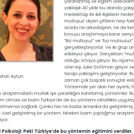
yararlanmış ve eğitim videoların
yaklaşık 40 yıldır bu alanda çalı
meslektaşı ile ikili ilişkilerin nede
mutluyuz’ diyen çiftlerin neyi fa
sırada ne arkadaşının, ne de kend
konuyu araştırmaya karar veriyo
“Biz mutluyuz” ve “biz mutsuzuz”
gerçekleştiriyorlar. Ve iki grup 
etkileyici çıkıyor. Gerçekten “mutl
olduğu ortaya çıkıyor. Bu aşamad
olan eşi Julie Gottman giriyor ve 
terapi yaklaşımı geliştiriyorlar. 
ltan Aytun
zaman çok başarılı sonuçlar elde 
Yöntemde yer alan her ayrıntı, h
n araştırmaların mutlak işe yararlılığını kanıtlamış yöntemler.
ım olması ve bizim Türkiye’de de bu yöntemi rahatlıkla uygu
 etmemizi sağladı. Çünkü her ne kadar Amerika’da geliştirilmiş 
e özel geliştirilmiş bir yöntem. Nitekim bizim yaptığımız araştı
iyor.
 Psikoloji: Peki Türkiye’de bu yöntemin eğitimini verdiler. 