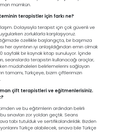
 zaman mümkün.
minin terapistler için farkı ne?
aşım. Dolayısıyla terapist için çok güvenli ve
gularken zorluklarla karşılaşıyoruz.
ttiğimizde özellikle başlangıçta, bir başımıza
 her ayrıntının iyi anlaşıldığından emin olmak
 sayfalık bir kaynak kitap sunuluyor. İçinde
, seanslarda terapistin kullanacağı araçlar,
reken müdahaleleri belirlemelerini sağlayan
ın tamamı, Türkçeye, bizim çiftlerimizin
.
man çift terapistleri ve eğitmenlerisiniz.
z?
timden ve bu eğitimlerin ardından belirli
bu sınavları zor yoldan geçtik. Seans
ava tabi tutulduk ve sertifikalandırıldık. Bizden
yonlarını Türkçe alabilecek, sınava bile Türkçe