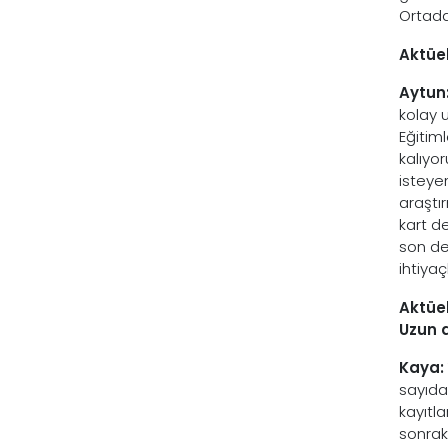
Ortada
Aktüel
Aytun
kolay 
Eğitiml
kalıyo
isteye
araştı
kart d
son der
ihtiya
Aktüel
Uzun d
Kaya:
sayıda
kayıtla
sonrak