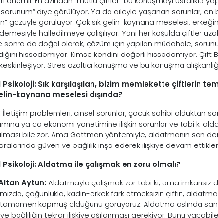
rı önemli. En azından “mutlu çiftler” bu konuşmayı ustalıkla yap
sorunum” diye görülüyor. Ya da aileyle yaşanan sorunlar, en 
n” gözüyle görülüyor. Çok sık gelin-kaynana meselesi, erkeğin he
demesiyle halledilmeye çalışılıyor. Yani her koşulda çiftler uzak
re sonra da doğal olarak, çözüm için yapılan müdahale, sorunun 
ldığını hissedemiyor. Kimse kendini değerli hissedemiyor. Çift 
keskinleşiyor. Stres azaltıcı konuşma ve bu konuşma alışkanlığını 
 Psikoloji: Sık karşılaşılan, bizim memlekette çiftlerin tem
elin-kaynana meselesi dışında?
:
İletişim problemleri, cinsel sorunlar, çocuk sahibi olduktan s
ımına ya da ekonomi yönetimine ilişkin sorunlar ve tabi ki a
lması bile zor. Ama Gottman yöntemiyle, aldatmanın son derece 
 aralarında güven ve bağlılık inşa ederek ilişkiye devam ettikle
 Psikoloji: Aldatma ile çalışmak en zoru olmalı?
Altan Aytun:
Aldatmayla çalışmak zor tabi ki, ama imkansız 
ımızda, çoğunlukla, kadın-erkek fark etmeksizin çiftin, aldat
 tamamen kopmuş olduğunu görüyoruz. Aldatma aslında sanıldığ
ve bağlılığın tekrar ilişkiye aşılanması gerekiyor. Bunu yapabil