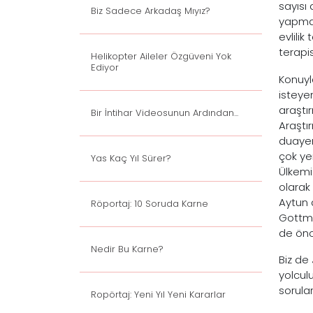
sayısı 
Biz Sadece Arkadaş Mıyız?
yapmak
evlili
terapi
Helikopter Aileler Özgüveni Yok
Ediyor
Konuyla
isteyen
araştı
Bir İntihar Videosunun Ardından...
Araştır
duayen
çok ye
Yas Kaç Yıl Sürer?
Ülkemi
olarak
Aytun 
Röportaj: 10 Soruda Karne
Gottma
de önc
Nedir Bu Karne?
Biz de 
yolculu
sorular
Ropörtaj: Yeni Yıl Yeni Kararlar