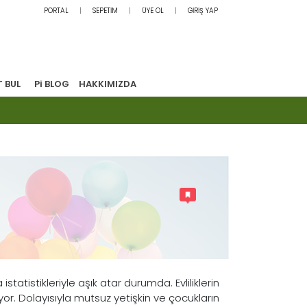
PORTAL
SEPETİM
ÜYE OL
GİRİŞ YAP
T BUL
Pi BLOG
HAKKIMIZDA
statistikleriyle aşık atar durumda. Evliliklerin
. Dolayısıyla mutsuz yetişkin ve çocukların