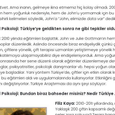
Evet. Ama inanın, gelmeye ikna etmemiz hiç kolay olmadı. 2
 hem yoğunluk nedeniyle, hem de John’u yormamak için bu k
ihirli kelimeleri söyledik, John’a “John, elimizde data var” ded
 Psikoloji: Türkiye’ye geldikten sonra ne gibi tepkiler old
:
2010 yılında eğitimleri başlattık. John ve Julie Gottman’ın hem
oplar düzenledik. Aslında öncesinde biraz endişeliydik çünkü ç
 çiftlere yönelik, çift terapisi uzmanları yetiştirmeye yönelik hi
 katılımcıya ulaşamayabiliriz diye endişeleniyorduk. Ama yoğun b
 Sonrasında her sene düzenli olarak eğitimler düzenlemeye deva
oglar, psikiyatristler, psikolojik danışmanlar vb. hepsi yoğun o
e başladılar. Yani yöntem Türkiye’de, çiftler için etkin olarak
bu eğitimleri aldı ve uygulamalarında kullanıyorlar. Etkinliğini
ı değiştiriyorlar. Türkiye Araştırması da aynı şeyi söylüyor.
 Psikoloji: Bundan biraz bahseder misiniz? Nedir Türkiye
Filiz Kaya:
2010-2011 yıllardında,
Yaklaşık 200 çiftin kapsamlı değer
neler zora sokuyor? Terapi han