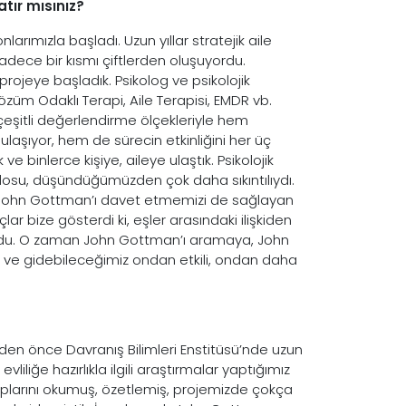
atır mısınız?
arımızla başladı. Uzun yıllar stratejik aile
dece bir kısmı çiftlerden oluşuyordu.
projeye başladık. Psikolog ve psikolojik
züm Odaklı Terapi, Aile Terapisi, EMDR vb.
e çeşitli değerlendirme ölçekleriyle hem
e ulaşıyor, hem de sürecin etkinliğini her üç
e binlerce kişiye, aileye ulaştık. Psikolojik
ablosu, düşündüğümüzden çok daha sıkıntılıydı.
zi, John Gottman’ı davet etmemizi de sağlayan
lar bize gösterdi ki, eşler arasındaki ilişkiden
ordu. O zaman John Gottman’ı aramaya, John
ı, ve gidebileceğimiz ondan etkili, ondan daha
den önce Davranış Bilimleri Enstitüsü’nde uzun
da evliliğe hazırlıkla ilgili araştırmalar yaptığımız
larını okumuş, özetlemiş, projemizde çokça