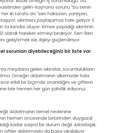
ıyorlar. Bizde örneğin iş sorumluluğu “bu
basitinden gelin-kaynana sorunu “bu senin
r iki tarafa da “sen haksızsın, yanlışsın,
laşıyor, sıkıntısını paylaşamaz hale geliyor. E
ta kendisi oluyor. Kimse yaşadığı sıkıntının
BİZ olarak hareket etmeyi bırakıyor. Sen-Ben
geliştirmek ise, ilişkiyi güçlendiriyor.
el sorunları diyebileceğiniz bir liste var
onra meydana gelen sıkıntılar, sorumlulukların
ldatma. Örneğin aldatmanın ülkemizde hala
etkili bir biçimde onarıldığını ve çiftlerin
rine bile hemen her gün şahitlik ediyoruz.
değil. Aldatmanın temel nedenine
manın hemen öncesinde birbirinden duygusal
ı kadar sürpriz bir durum değil. Arkadaşlık,
en çiftler aldatmayla da başa çıkabiliyor.