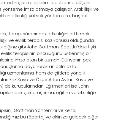
mek adına, psikoloji bilimi de üzerine düşeni
önteme imza atmaya çalışıyor. Artık ilişki ve
ekten etkinliği yüksek yöntemlere, başarılı
ak, terapi sürecindeki etkinliğini arttırmak
işki ve evlilik terapisi söz konusu olduğunda,
diğiniz gibi John Gottman. Seattle’daki İlişki
evlilik terapisinin öncülüğünü üstlenmiş bir
alesine imza atan bir uzman. Dünyanın pek
ma sonuçlarına dayanarak anlatılmakta.
ığı uzmanlarına, hem de çiftlere yönelik
uları Filiz Kaya ve Özge Altan Aytun. Kaya ve
n) de kurucularından. Eğitmenleri ise John
yapılan pek çok araştırma, eğitim ve etkinliğe
erapisini, Gottman Yöntemini ve kendi
nandığımız bu röportaj ve aklınıza gelecek diğer
.