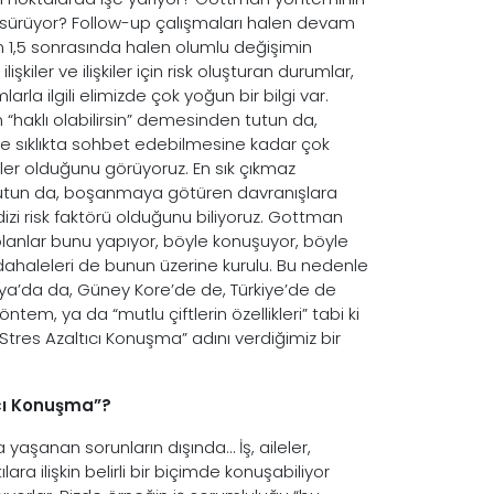
ar sürüyor? Follow-up çalışmaları halen devam
 1,5 sonrasında halen olumlu değişimin
şkiler ve ilişkiler için risk oluşturan durumlar,
arla ilgili elimizde çok yoğun bir bilgi var.
 “haklı olabilirsin” demesinden tutun da,
mde ve sıklıkta sohbet edebilmesine kadar çok
ikler olduğunu görüyoruz. En sık çıkmaz
tutun da, boşanmaya götüren davranışlara
izi risk faktörü olduğunu biliyoruz. Gottman
 olanlar bunu yapıyor, böyle konuşuyor, böyle
ahaleleri de bunun üzerine kurulu. Bu nedenle
lya’da da, Güney Kore’de de, Türkiye’de de
ntem, ya da “mutlu çiftlerin özellikleri” tabi ki
“Stres Azaltıcı Konuşma” adını verdiğimiz bir
ıcı Konuşma”?
ında yaşanan sorunların dışında… İş, aileler,
lara ilişkin belirli bir biçimde konuşabiliyor