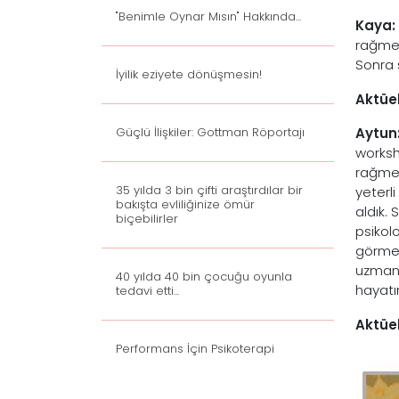
"Benimle Oynar Mısın" Hakkında...
Kaya:
rağmen
Sonra s
İyilik eziyete dönüşmesin!
Aktüel
Güçlü İlişkiler: Gottman Röportajı
Aytun
worksh
rağmen,
35 yılda 3 bin çifti araştırdılar bir
yeterli
bakışta evliliğinize ömür
aldık.
biçebilirler
psikol
görmey
uzman 
40 yılda 40 bin çocuğu oyunla
hayatın
tedavi etti...
Aktüel
Performans İçin Psikoterapi