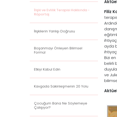
Aktüel
İlişki ve Evlilik Terapisi Hakkında -
Filiz K
Röportaj
terapi
Ardında
danışm
İlişkilerin Yanlışı Doğrusu
eğitiml
ihtiyaç
ayda bi
Boşanmayı Önleyen Bilimsel
ihtiya
Formül
Bizi e
belirli
duyula
Etkiyi Kabul Edin
ve Jul
bilimse
Kavgada Sakinleşmenin 20 Yolu
Aktüel
Çocuğum Bana Ne Söylemeye
Çalışıyor?