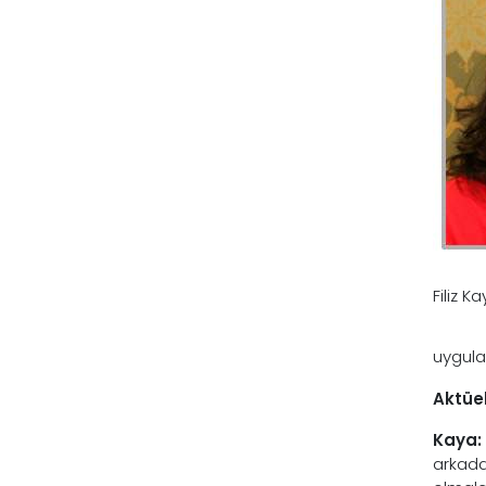
Filiz K
uygula
Aktüel
Kaya:
arkadaş