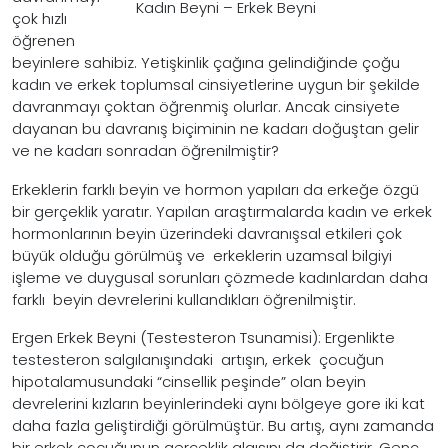
Kadın Beyni – Erkek Beyni
çok hızlı
öğrenen
beyinlere sahibiz. Yetişkinlik çağına gelindiğinde çoğu
kadın ve erkek toplumsal cinsiyetlerine uygun bir şekilde
davranmayı çoktan öğrenmiş olurlar. Ancak cinsiyete
dayanan bu davranış biçiminin ne kadarı doğuştan gelir
ve ne kadarı sonradan öğrenilmiştir?
Erkeklerin farklı beyin ve hormon yapıları da erkeğe özgü
bir gerçeklik yaratır. Yapılan araştırmalarda kadın ve erkek
hormonlarının beyin üzerindeki davranışsal etkileri çok
büyük olduğu görülmüş ve erkeklerin uzamsal bilgiyi
işleme ve duygusal sorunları çözmede kadınlardan daha
farklı beyin devrelerini kullandıkları öğrenilmiştir.
Ergen Erkek Beyni (Testesteron Tsunamisi): Ergenlikte
testesteron salgılanışındaki artışın, erkek çocuğun
hipotalamusundaki “cinsellik peşinde” olan beyin
devrelerini kızların beyinlerindeki aynı bölgeye gore iki kat
daha fazla geliştirdiği görülmüştür. Bu artış, aynı zamanda
bir erkek çocuğunun gerçeklik algısını da değiştirir. Genç