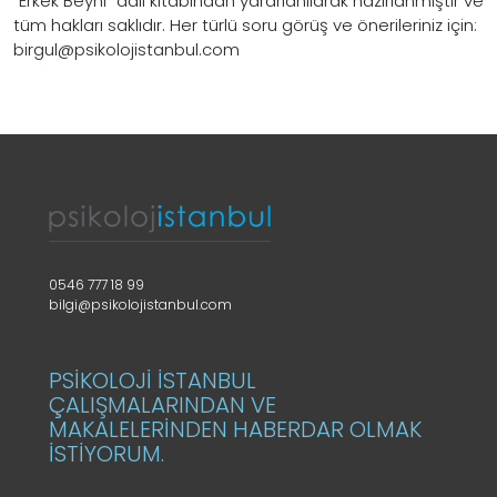
“Erkek Beyni” adlı kitabından yararlanılarak hazırlanmıştır ve
tüm hakları saklıdır. Her türlü soru görüş ve önerileriniz için:
birgul
@psikolojistanbul.com
0546 777 18 99
bilgi@psikolojistanbul.com
PSİKOLOJİ İSTANBUL
ÇALIŞMALARINDAN VE
MAKALELERİNDEN HABERDAR OLMAK
İSTİYORUM.