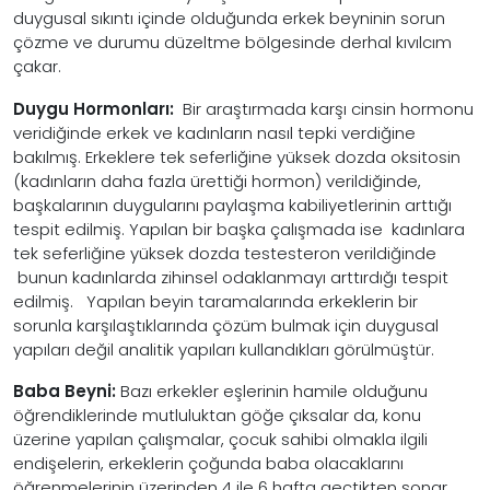
duygusal sıkıntı içinde olduğunda erkek beyninin sorun
çözme ve durumu düzeltme bölgesinde derhal kıvılcım
çakar.
Duygu Hormonları:
Bir araştırmada karşı cinsin hormonu
veridiğinde erkek ve kadınların nasıl tepki verdiğine
bakılmış. Erkeklere tek seferliğine yüksek dozda oksitosin
(kadınların daha fazla ürettiği hormon) verildiğinde,
başkalarının duygularını paylaşma kabiliyetlerinin arttığı
tespit edilmiş. Yapılan bir başka çalışmada ise kadınlara
tek seferliğine yüksek dozda testesteron verildiğinde
bunun kadınlarda zihinsel odaklanmayı arttırdığı tespit
edilmiş. Yapılan beyin taramalarında erkeklerin bir
sorunla karşılaştıklarında çözüm bulmak için duygusal
yapıları değil analitik yapıları kullandıkları görülmüştür.
Baba Beyni:
Bazı erkekler eşlerinin hamile olduğunu
öğrendiklerinde mutluluktan göğe çıksalar da, konu
üzerine yapılan çalışmalar, çocuk sahibi olmakla ilgili
endişelerin, erkeklerin çoğunda baba olacaklarını
öğrenmelerinin üzerinden 4 ile 6 hafta geçtikten sonar