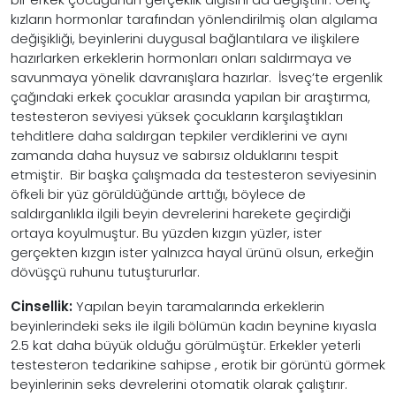
kızların hormonlar tarafından yönlendirilmiş olan algılama
değişikliği, beyinlerini duygusal bağlantılara ve ilişkilere
hazırlarken erkeklerin hormonları onları saldırmaya ve
savunmaya yönelik davranışlara hazırlar. İsveç’te ergenlik
çağındaki erkek çocuklar arasında yapılan bir araştırma,
testesteron seviyesi yüksek çocukların karşılaştıkları
tehditlere daha saldırgan tepkiler verdiklerini ve aynı
zamanda daha huysuz ve sabırsız olduklarını tespit
etmiştir. Bir başka çalışmada da testesteron seviyesinin
öfkeli bir yüz görüldüğünde arttığı, böylece de
saldırganlıkla ilgili beyin devrelerini harekete geçirdiği
ortaya koyulmuştur. Bu yüzden kızgın yüzler, ister
gerçekten kızgın ister yalnızca hayal ürünü olsun, erkeğin
dövüşçü ruhunu tutuştururlar.
Cinsellik:
Yapılan beyin taramalarında erkeklerin
beyinlerindeki seks ile ilgili bölümün kadın beynine kıyasla
2.5 kat daha büyük olduğu görülmüştür. Erkekler yeterli
testesteron tedarikine sahipse , erotik bir görüntü görmek
beyinlerinin seks devrelerini otomatik olarak çalıştırır.