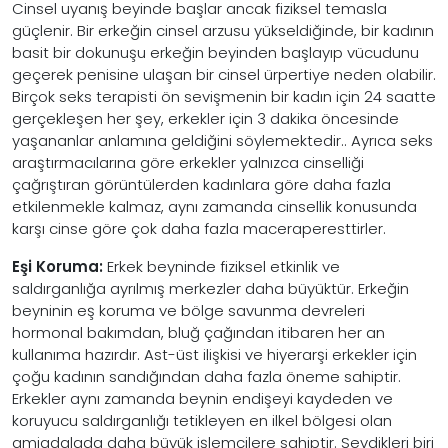
Cinsel uyanış beyinde başlar ancak fiziksel temasla
güçlenir. Bir erkeğin cinsel arzusu yükseldiğinde, bir kadının
basit bir dokunuşu erkeğin beyinden başlayıp vücudunu
geçerek penisine ulaşan bir cinsel ürpertiye neden olabilir.
Birçok seks terapisti ön sevişmenin bir kadın için 24 saatte
gerçekleşen her şey, erkekler için 3 dakika öncesinde
yaşananlar anlamına geldiğini söylemektedir.. Ayrıca seks
araştırmacılarına göre erkekler yalnızca cinselliği
çağrıştıran görüntülerden kadınlara göre daha fazla
etkilenmekle kalmaz, aynı zamanda cinsellik konusunda
karşı cinse göre çok daha fazla maceraperesttirler.
Eşi Koruma:
Erkek beyninde fiziksel etkinlik ve
saldırganlığa ayrılmış merkezler daha büyüktür. Erkeğin
beyninin eş koruma ve bölge savunma devreleri
hormonal bakımdan, bluğ çağından itibaren her an
kullanıma hazırdır. Ast-üst ilişkisi ve hiyerarşi erkekler için
çoğu kadının sandığından daha fazla öneme sahiptir.
Erkekler aynı zamanda beynin endişeyi kaydeden ve
koruyucu saldırganlığı tetikleyen en ilkel bölgesi olan
amigdalada daha büyük işlemcilere sahiptir. Sevdikleri biri