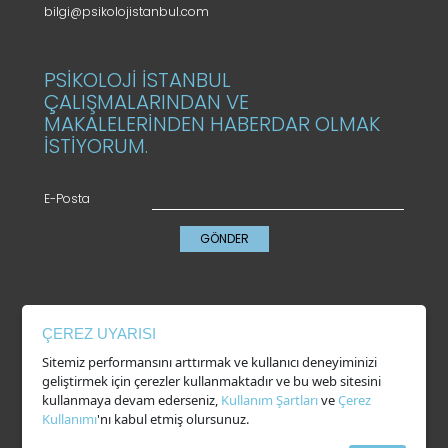
bilgi@psikolojistanbul.com
PSİKOLOJİ İSTANBUL
ÇALIŞMALARINDAN VE
MAKALELERİNDEN HABERDAR OLMAK
İSTİYORUM.
E-Posta
GÖNDER
KVKK
ÇEREZ UYARISI
Gizlilik Politikası
Sitemiz performansını arttırmak ve kullanıcı deneyiminizi
Çerez Kullanımı
geliştirmek için çerezler kullanmaktadır ve bu web sitesini
Kullanım Şartları
kullanmaya devam ederseniz,
Kullanım Şartları
ve
Çerez
Kullanımı
'nı kabul etmiş olursunuz.