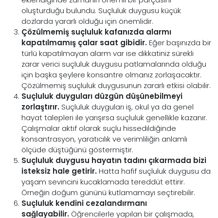
oluşturduğu bulundu. Suçluluk duygusu küçük
dozlarda yararlı olduğu için önemlidir.
Çözülmemiş suçluluk kafanızda alarmı
kapatılmamış çalar saat gibidir.
Eğer başınızda bir
türlü kapatılmayan alarm var ise dikkatiniz sürekli
zarar verici suçluluk duygusu patlamalarında olduğu
için başka şeylere konsantre olmanız zorlaşacaktır.
Çözülmemiş suçluluk duygusunun zararlı etkisi olabilir.
Suçluluk duyguları düzgün düşünebilmeyi
zorlaştırır.
Suçluluk duyguları iş, okul ya da genel
hayat talepleri ile yarışırsa suçluluk genellikle kazanır.
Çalışmalar aktif olarak suçlu hissedildiğinde
konsantrasyon, yaratıcılık ve verimliliğin anlamlı
ölçüde düştüğünü göstermiştir.
Suçluluk duygusu hayatın tadını çıkarmada bizi
isteksiz hale getirir.
Hatta hafif suçluluk duygusu da
yaşam sevincini kucaklamada tereddüt ettirir.
Örneğin doğum gününü kutlamamayı seçtirebilir.
Suçluluk kendini cezalandırmanı
sağlayabilir.
Öğrencilerle yapılan bir çalışmada,