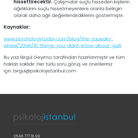
hissettirecektir.
Çalışmalar suçlu hisseden kişilerin
ağırlıklarını suçlu hissetmeyenlere oranla belirgin
olarak daha ağır değerlendirdiklerini göstermiştir.
Kaynaklar:
www.psychologytoday.com/blog/the-squeaky-
wheel/201411/10-things-you-didnt-know-about-guilt
Bu yazı Birgül Geyimci tarafından hazırlanmıştır ve tüm
hakları saklıdır. Her türlü soru görüş ve önerileriniz
için: birgul@psikolojistanbul.com
0546 777 18 99