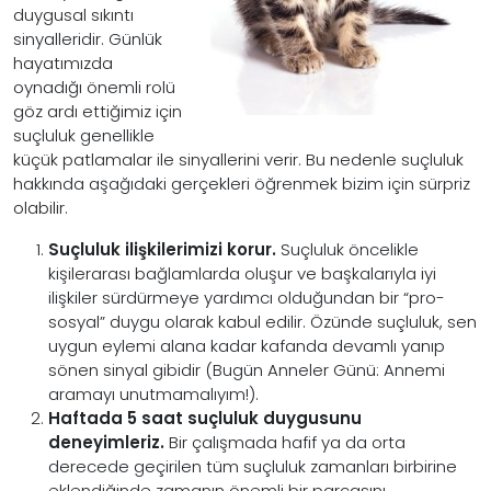
duygusal sıkıntı
sinyalleridir. Günlük
hayatımızda
oynadığı önemli rolü
göz ardı ettiğimiz için
suçluluk genellikle
küçük patlamalar ile sinyallerini verir. Bu nedenle suçluluk
hakkında aşağıdaki gerçekleri öğrenmek bizim için sürpriz
olabilir.
Suçluluk ilişkilerimizi korur.
Suçluluk öncelikle
kişilerarası bağlamlarda oluşur ve başkalarıyla iyi
ilişkiler sürdürmeye yardımcı olduğundan bir “pro-
sosyal” duygu olarak kabul edilir. Özünde suçluluk, sen
uygun eylemi alana kadar kafanda devamlı yanıp
sönen sinyal gibidir (Bugün Anneler Günü: Annemi
aramayı unutmamalıyım!).
Haftada 5 saat suçluluk duygusunu
deneyimleriz.
Bir çalışmada hafif ya da orta
derecede geçirilen tüm suçluluk zamanları birbirine
eklendiğinde zamanın önemli bir parçasını