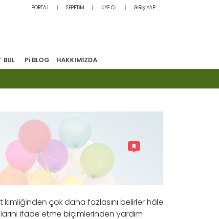
PORTAL
SEPETİM
ÜYE OL
GİRİŞ YAP
T BUL
Pi BLOG
HAKKIMIZDA
yet kimliğinden çok daha fazlasını belirler hâle
uygularını ifade etme biçimlerinden yardım