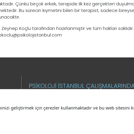
ktadır. Çünkü birçok erkek, terapide ilk kez gerçekten duyulmak
mektedir. Bu sürecin kıymetini bilen bir terapist, sadece bire
unacaktır.
 Zeynep Koçlu tarafından hazırlanmıştır ve tüm hakları saklıdır. 
koclu@psikolojistanbul.com
PSİKOLOJİ İSTANBUL ÇALIŞMALARIND
MAKALELERİNDEN HABERDAR OLMAK
İSTİYORUM.
minizi geliştirmek için çerezler kullanmaktadır ve bu web sitesin
E-Posta
GÖN