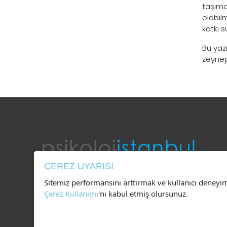
taşıma
olabil
katkı s
Bu yazı
zeynep
ÇEREZ UYARISI
Sitemiz performansını arttırmak ve kullanıcı deneyi
0546 777 18 99
Çerez Kullanımı
'nı kabul etmiş olursunuz.
bilgi@psikolojistanbul.com