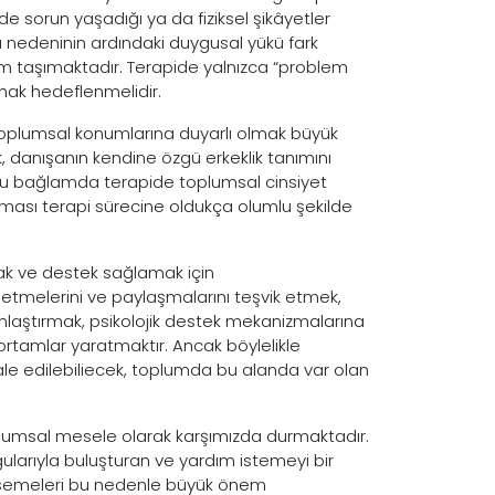
rinde sorun yaşadığı ya da fiziksel şikâyetler
ru nedeninin ardındaki duygusal yükü fark
m taşımaktadır. Terapide yalnızca “problem
mak hedeflenmelidir.
e, toplumsal konumlarına duyarlı olmak büyük
, danışanın kendine özgü erkeklik tanımını
 Bu bağlamda terapide toplumsal cinsiyet
ırılması terapi sürecine oldukça olumlu şekilde
rmak ve destek sağlamak için
 etmelerini ve paylaşmalarını teşvik etmek,
ınlaştırmak, psikolojik destek mekanizmalarına
 ortamlar yaratmaktır. Ancak böylelikle
ale edilebiliecek, toplumda bu alanda var olan
oplumsal mesele olarak karşımızda durmaktadır.
ygularıyla buluşturan ve yardım istemeyi bir
nimsemeleri bu nedenle büyük önem