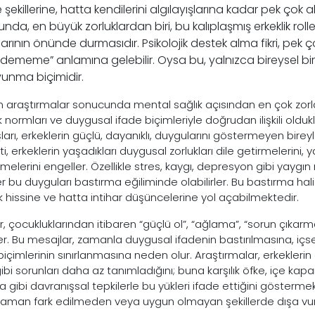
 şekillerine, hatta kendilerini algılayışlarına kadar pek çok al
nda, en büyük zorluklardan biri, bu kalıplaşmış erkeklik roller
larının önünde durmasıdır. Psikolojik destek alma fikri, pek çok
dememe” anlamına gelebilir. Oysa bu, yalnızca bireysel bir dir
vunma biçimidir.
n araştırmalar sonucunda mental sağlık açısından en çok zorlan
k normları ve duygusal ifade biçimleriyle doğrudan ilişkili oldukl
şları, erkeklerin güçlü, dayanıklı, duygularını göstermeyen bire
i, erkeklerin yaşadıkları duygusal zorlukları dile getirmelerini, 
melerini engeller. Özellikle stres, kaygı, depresyon gibi yaygı
er bu duyguları bastırma eğiliminde olabilirler. Bu bastırma hal
ık hissine ve hatta intihar düşüncelerine yol açabilmektedir.
r, çocukluklarından itibaren “güçlü ol”, “ağlama”, “sorun çıkarm
er. Bu mesajlar, zamanla duygusal ifadenin bastırılmasına, içsel
içimlerinin sınırlanmasına neden olur. Araştırmalar, erkekler
gibi sorunları daha az tanımladığını; buna karşılık öfke, içe ka
 gibi davranışsal tepkilerle bu yükleri ifade ettiğini göstermek
aman fark edilmeden veya uygun olmayan şekillerde dışa vur