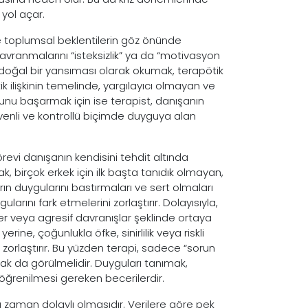
 yol açar.
 ve toplumsal beklentilerin göz önünde
davranmalarını “isteksizlik” ya da “motivasyon
doğal bir yansıması olarak okumak, terapötik
k ilişkinin temelinde, yargılayıcı olmayan ve
unu başarmak için ise terapist, danışanın
enli ve kontrollü biçimde duyguya alan
görevi danışanın kendisini tehdit altında
ak, birçok erkek için ilk başta tanıdık olmayan,
rın duygularını bastırmaları ve sert olmaları
larını fark etmelerini zorlaştırır. Dolayısıyla,
er veya agresif davranışlar şeklinde ortaya
yerine, çoğunlukla öfke, sinirlilik veya riskli
zorlaştırır. Bu yüzden terapi, sadece “sorun
ak da görülmelidir. Duyguları tanımak,
öğrenilmesi gereken becerilerdir.
u zaman dolaylı olmasıdır. Verilere göre pek