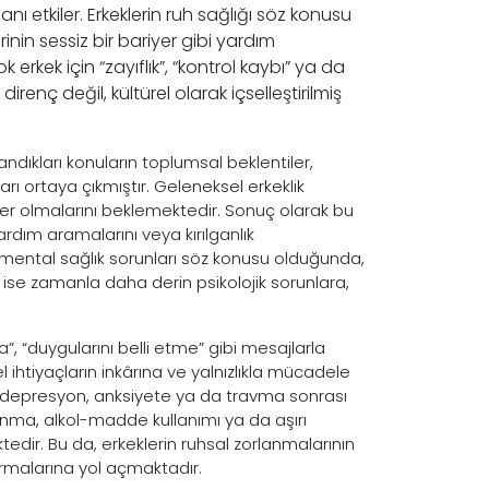
anı etkiler. Erkeklerin ruh sağlığı söz konusu
inin sessiz bir bariyer gibi yardım
 erkek için “zayıflık”, “kontrol kaybı” ya da
enç değil, kültürel olarak içselleştirilmiş
dıkları konuların toplumsal beklentiler,
arı ortaya çıkmıştır. Geleneksel erkeklik
yler olmalarını beklemektedir. Sonuç olarak bu
yardım aramalarını veya kırılganlık
n mental sağlık sorunları söz konusu olduğunda,
i ise zamanla daha derin psikolojik sorunlara,
a”, “duygularını belli etme” gibi mesajlarla
 ihtiyaçların inkârına ve yalnızlıkla mücadele
in depresyon, anksiyete ya da travma sonrası
panma, alkol-madde kullanımı ya da aşırı
tedir. Bu da, erkeklerin ruhsal zorlanmalarının
malarına yol açmaktadır.