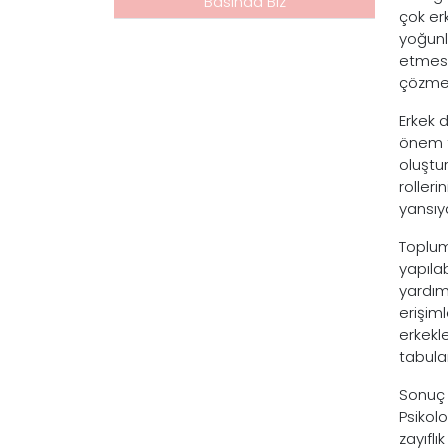
Basında Biz
çok erk
yoğunl
etmesi
çözmek
Erkek 
önem t
oluştu
rolleri
yansıy
Toplum
yapıla
yardım
erişiml
erkekl
tabular
Sonuç 
Psikolo
zayıfl