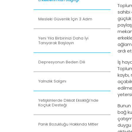
Toplum
sahibi
güçlük 
Mesleki Güvenlik İçin 3 Adım
paylaş
mekani
erkekl
Yeni Yıla Birbirinizi Daha İyi
Tanıyarak Başlayın
ağlama
ardı e
İş hay
Depresyonun Beden Dili
Toplumd
kaybı,
Yalnızlık Salgını
açabil
edilme
yeters
Yetişkinlerde Dikkat Eksikliği’nde
Koçluk Desteği
Bunun 
bağ ku
çatışma
Panik Bozukluğu Hakkında Mitler
duygu p
aktivi