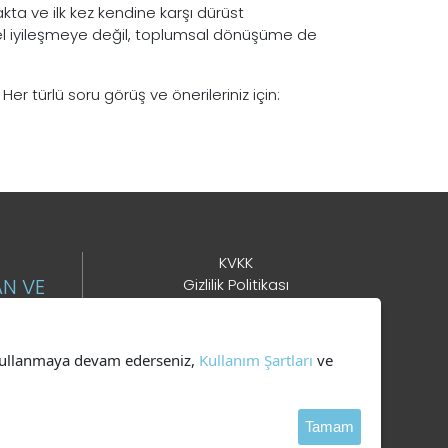
ta ve ilk kez kendine karşı dürüst
ysel iyileşmeye değil, toplumsal dönüşüme de
Her türlü soru görüş ve önerileriniz için:
KVKK
AN VE
Gizlilik Politikası
Çerez Kullanımı
Kullanım Şartları
i kullanmaya devam ederseniz,
Kullanım Şartları
ve
DER
Tamam