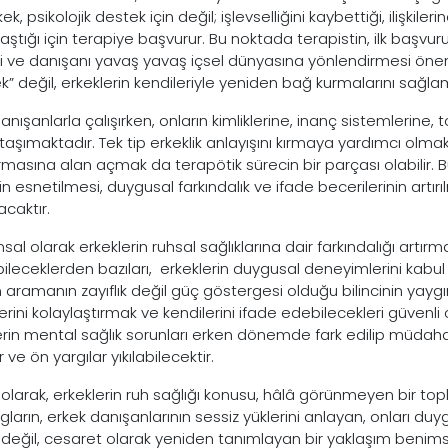
ek, psikolojik destek için değil; işlevselliğini kaybettiği, ilişkile
aştığı için terapiye başvurur. Bu noktada terapistin, ilk başvu
 ve danışanı yavaş yavaş içsel dünyasına yönlendirmesi öne
” değil, erkeklerin kendileriyle yeniden bağ kurmalarını sağla
danışanlarla çalışırken, onların kimliklerine, inanç sistemlerin
aşımaktadır. Tek tip erkeklik anlayışını kırmaya yardımcı olmak
rmasına alan açmak da terapötik sürecin bir parçası olabilir.
nin esnetilmesi, duygusal farkındalık ve ifade becerilerinin art
acaktır.
sal olarak erkeklerin ruhsal sağlıklarına dair farkındalığı artı
bileceklerden bazıları, erkeklerin duygusal deneyimlerini kabul
 aramanın zayıflık değil güç göstergesi olduğu bilincinin yayg
erini kolaylaştırmak ve kendilerini ifade edebilecekleri güvenli
erin mental sağlık sorunları erken dönemde fark edilip müdah
 ve ön yargılar yıkılabilecektir.
olarak, erkeklerin ruh sağlığı konusu, hâlâ görünmeyen bir t
gların, erkek danışanlarının sessiz yüklerini anlayan, onları du
ık değil, cesaret olarak yeniden tanımlayan bir yaklaşım be