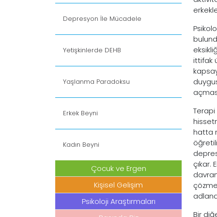
erkekl
Depresyon İle Mücadele
Psikol
bulund
eksikl
Yetişkinlerde DEHB
ittifak
kapsay
duygus
Yaşlanma Paradoksu
açması
Terapi 
Erkek Beyni
hissetm
hatta r
öğretil
Kadın Beyni
depres
çıkar. 
Çocuk ve Ergen
davran
Kişisel Gelişim
çözme”
adland
Psikoloji Araştırmaları
Bir di