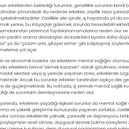
un erkeklerden beklediği tutumlar, genellikle sorunları kendi 
 olmaları yönündedir. Bu nedenle erkekler, zayıflık veya çaresi
çekebilmektedirler. Özellikle aile içinde, iş hayatında ya da so
mak yerine, bu ihtiyaçları gizlemek zorunda hissedebilmektedi
zmalarından yeterince faydalanamamalarına neden olur ve izo
erin yardım arama davranışları da kadınlara kıyasla daha dü
z” ya da “çözüm üret, şikayet etme” gibi kalıplaşmış söylemler,
tmelerine yol açar.
atı ve ekonomik baskılar da erkeklerin mental sağlığını olumsuz
a erkeklerin birincil “ekmek kazanan” olarak görülmesi, onların 
 maddi sıkıntılar veya iş yerinde yaşanan stres, erkeklerde ö
mektedir. Ancak bu sorunlar erkekler tarafından açıkça dile geti
si de güçleşmektedir. Bu noktada, iş yerinde mental sağlık k
izliği de sorunların derinleşmesine neden olur.
yanında, erkeklerin yaşadığı ilişkisel sorunlar da mental sağlık
rma ve yakınlık geliştirme konusunda yaşanan zorluklar, özell
lar sonrası erkeklerde yalnızlık, çaresizlik ve depresyonu tetikl
aylaşımının sınırlı olması, duygusal destek bulma süreçlerini zor
teler üzerine kurulması, derin duygusal paylaşımların sınırlı ka