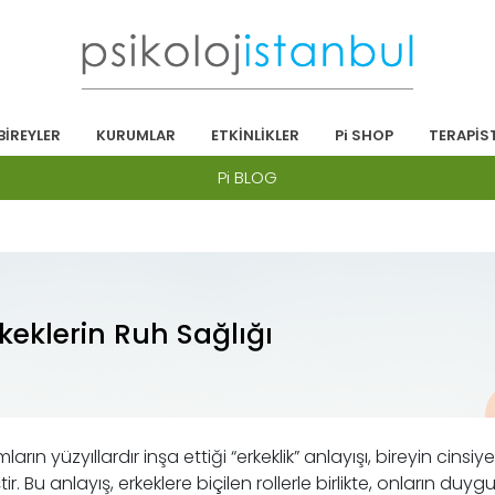
BİREYLER
KURUMLAR
ETKİNLİKLER
Pi SHOP
TERAPİS
Pi BLOG
keklerin Ruh Sağlığı
arın yüzyıllardır inşa ettiği “erkeklik” anlayışı, bireyin cinsi
tir. Bu anlayış, erkeklere biçilen rollerle birlikte, onların d