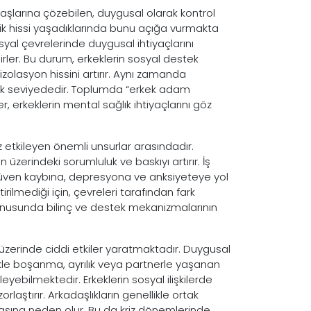
başlarına çözebilen, duygusal olarak kontrol
zlik hissi yaşadıklarında bunu açığa vurmakta
syal çevrelerinde duygusal ihtiyaçlarını
rler. Bu durum, erkeklerin sosyal destek
lasyon hissini artırır. Aynı zamanda
şük seviyededir. Toplumda “erkek adam
 erkeklerin mental sağlık ihtiyaçlarını göz
 etkileyen önemli unsurlar arasındadır.
üzerindeki sorumluluk ve baskıyı artırır. İş
zgüven kaybına, depresyona ve anksiyeteye yol
rilmediği için, çevreleri tarafından fark
onusunda bilinç ve destek mekanizmalarının
 üzerinde ciddi etkiler yaratmaktadır. Duygusal
ikle boşanma, ayrılık veya partnerle yaşanan
eyebilmektedir. Erkeklerin sosyal ilişkilerde
laştırır. Arkadaşlıkların genellikle ortak
lmasına neden olur. Bu da kriz dönemlerinde