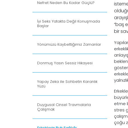
Nefret Neden Bu Kadar Güçlü?
isteme
olduğu
arayış
İyi Seks Yatakta Değil Konuşmada
“baş e
Başlar
bir sa
Yapıla
Yönümüzü Kaybettiğimiz Zamanlar
erkekli
anlayı
beklent
Donmuş Yasın Sessiz Hikayesi
göster
erkekl
yalnızl
Yapay Zeka ile Sohbetin Karanlık
Yüzü
Erkekle
büyürl
etme b
Duygusal Cinsel Travmalarla
Çalışmak
stres 
çalışma
çoğu z
Erkeklerin Ruh Sağlığı