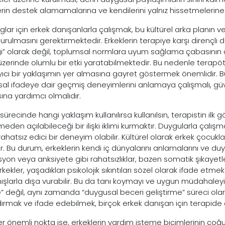
erin destek alamamalarına ve kendilerini yalnız hissetmelerine
oglar için erkek danışanlarla çalışmak, bu kültürel arka planın
urulmasını gerektirmektedir. Erkeklerin terapiye karşı dirençli 
iği” olarak değil, toplumsal normlara uyum sağlama çabasının 
 üzerinde olumlu bir etki yaratabilmektedir. Bu nedenle terapöti
ıcı bir yaklaşımın yer almasına gayret göstermek önemlidir. B
al ifadeye dair geçmiş deneyimlerini anlamaya çalışmalı, güv
na yardımcı olmalıdır.
sürecinde hangi yaklaşım kullanılırsa kullanılsın, terapistin ilk 
eden açılabileceği bir ilişki iklimi kurmaktır. Duygularla çalışm
ahatsız edici bir deneyim olabilir. Kültürel olarak erkek çocukla
ir. Bu durum, erkeklerin kendi iç dünyalarını anlamalarını ve duygu
yon veya anksiyete gibi rahatsızlıklar, bazen somatik şikayetl
Erkekler, yaşadıkları psikolojik sıkıntıları sözel olarak ifade etmek 
ışlarla dışa vurabilir. Bu da tanı koymayı ve uygun müdahaleyi 
 değil, aynı zamanda “duygusal beceri geliştirme” süreci olar
ırmak ve ifade edebilmek, birçok erkek danışan için terapide 
ğer önemli nokta ise, erkeklerin yardım isteme biçimlerinin çoğ