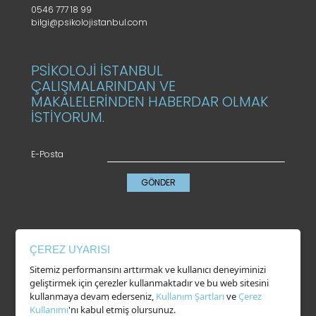
0546 777 18 99
bilgi@psikolojistanbul.com
PSİKOLOJİ İSTANBUL
ÇALIŞMALARINDAN VE
MAKALELERİNDEN HABERDAR OLMAK
İSTİYORUM.
E-Posta
GÖNDER
KVKK
ÇEREZ UYARISI
Gizlilik Politikası
Sitemiz performansını arttırmak ve kullanıcı deneyiminizi
Çerez Kullanımı
geliştirmek için çerezler kullanmaktadır ve bu web sitesini
Kullanım Şartları
kullanmaya devam ederseniz,
Kullanım Şartları
ve
Çerez
Kullanımı
'nı kabul etmiş olursunuz.