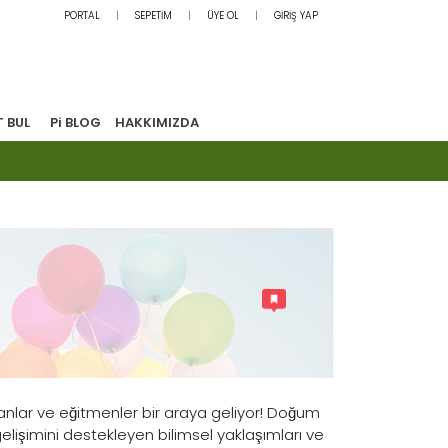
PORTAL
SEPETİM
ÜYE OL
GİRİŞ YAP
T BUL
Pi BLOG
HAKKIMIZDA
manlar ve eğitmenler bir araya geliyor! Doğum
elişimini destekleyen bilimsel yaklaşımları ve