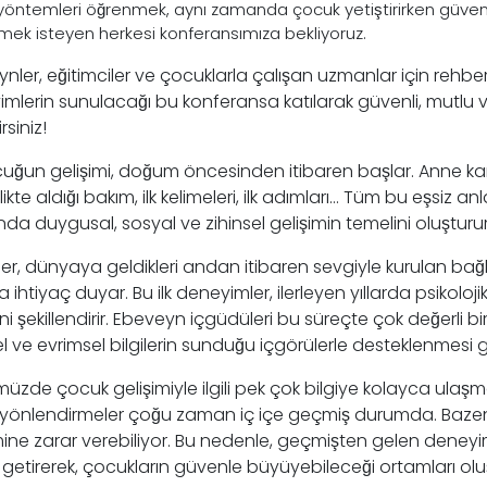
yöntemleri öğrenmek, aynı zamanda çocuk yetiştirirken güve
tmek isteyen herkesi konferansımıza bekliyoruz.
ler, eğitimciler ve çocuklarla çalışan uzmanlar için rehber
mlerin sunulacağı bu konferansa katılarak güvenli, mutlu ve s
rsiniz!
ocuğun gelişimi, doğum öncesinden itibaren başlar. Anne k
kte aldığı bakım, ilk kelimeleri, ilk adımları… Tüm bu eşsiz anl
a duygusal, sosyal ve zihinsel gelişimin temelini oluşturur
er, dünyaya geldikleri andan itibaren sevgiyle kurulan bag
ihtiyaç duyar. Bu ilk deneyimler, ilerleyen yıllarda psikolojik 
lerini şekillendirir. Ebeveyn içgüdüleri bu süreçte çok değerli b
l ve evrimsel bilgilerin sunduğu içgörülerle desteklenmesi g
müzde çocuk gelişimiyle ilgili pek çok bilgiye kolayca ulaş
̧ yönlendirmeler çoğu zaman iç içe geçmiş durumda. Bazen 
imine zarar verebiliyor. Bu nedenle, geçmişten gelen deneyim
getirerek, çocukların güvenle büyüyebileceği ortamları olu