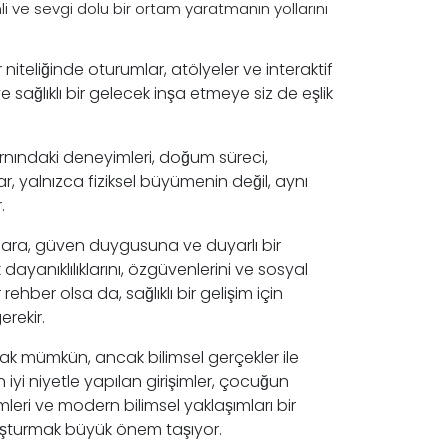
nli ve sevgi dolu bir ortam yaratmanın yollarını
 niteliğinde oturumlar, atölyeler ve interaktif
ağlıklı bir gelecek inşa etmeye siz de eşlik
arnındaki deneyimleri, doğum süreci,
ar, yalnızca fiziksel büyümenin değil, aynı
.
̆lara, güven duygusuna ve duyarlı bir
dayanıklılıklarını, özgüvenlerini ve sosyal
ir rehber olsa da, sağlıklı bir gelişim için
erekir.
mak mümkün, ancak bilimsel gerçekler ile
iyi niyetle yapılan girişimler, çocuğun
leri ve modern bilimsel yaklaşımları bir
şturmak büyük önem taşıyor.