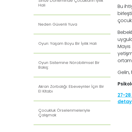
Sınav Döneminde Çocukların İyilik
Hali
Bu ihti
birleş
çocuk
Neden Güvenli Yuva
Bebekl
uygula
Oyun: Yaşam Boyu Bir İyilik Hali
Mayıs 2
yetişm
ortam 
Oyun Sistemine Nörobilimsel Bir
Bakış:
Gelin, 
Psikol
Akran Zorbalığı: Ebeveynler İçin Bir
El Kitabı
27-28
detayl
Çocukluk Örselenmeleriyle
Çalışmak