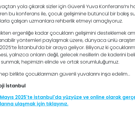
yaçtan yola çıkarak sizler için Güvenli Yuva Konferansı’nı ha
tiren bu konferans ile, çocuk gelişimine bütüncül bir bakıs
larla çalışan uzmanlara rehberlik etmeyi amaçlıyoruz.
ikten ergenliğe kadar çocukların gelişimini desteklemek ama
nabilir yöntemleri paylaşmak üzere, dünyaca ünlü araş
025’te İstanbul’da bir araya geliyor. Biliyoruz ki çocuklarımızı
esi, yalnızca onların değil, gelecek nesillerin de kaderini bel
sunmak, hepimizin elinde ve ortak sorumluluğumuz.
hep birlikte çocuklarımızın güvenli yuvalarını inşa edelim…
oji İstanbul
 Mayıs 2025'te İstanbul'da yüzyüze ve online olarak ger
arına ulaşmak için tıklayınız.