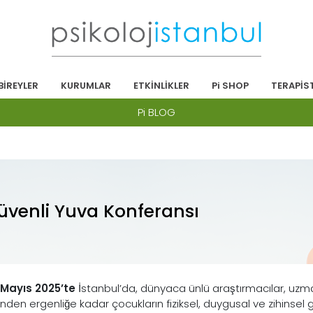
BİREYLER
KURUMLAR
ETKİNLİKLER
Pi SHOP
TERAPİS
Pi BLOG
üvenli Yuva Konferansı
 Mayıs 2025’te
İstanbul’da, dünyaca ünlü araştırmacılar, uz
nden ergenliğe kadar çocukların fiziksel, duygusal ve zihinsel g