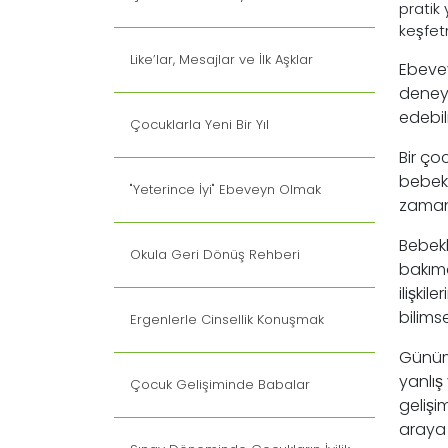
pratik 
keşfe
Like’lar, Mesajlar ve İlk Aşklar
Ebeveyn
deneyi
edebili
Çocuklarla Yeni Bir Yıl
Bir ç
bebekli
"Yeterince İyi" Ebeveyn Olmak
zamand
Bebekl
Okula Geri Dönüş Rehberi
bakıma 
ilişki
bilimse
Ergenlerle Cinsellik Konuşmak
Günü
yanlıs
Çocuk Gelişiminde Babalar
geliş
araya 