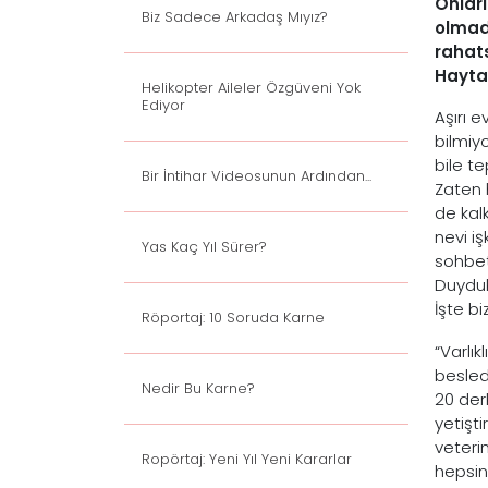
Onlar
Biz Sadece Arkadaş Mıyız?
olmadı
rahats
Haytap
Helikopter Aileler Özgüveni Yok
Ediyor
Aşırı e
bilmiy
bile te
Bir İntihar Videosunun Ardından...
Zaten h
de kal
nevi i
Yas Kaç Yıl Sürer?
sohbet
Duyduk
İşte bi
Röportaj: 10 Soruda Karne
“Varlık
besled
Nedir Bu Karne?
20 der
yetişt
veteri
Ropörtaj: Yeni Yıl Yeni Kararlar
hepsin