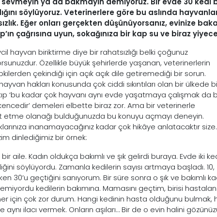
ı sevmeyin ya da bakmayın demiyoruz. Bir evde 30 kedi b
ğını söylüyoruz. Veterinerlere göre bu aslında hayvanlara
ızlık. Eğer onları gerçekten düşünüyorsanız, evinize bak
’ın çağrısına uyun, sokağınıza bir kap su ve biraz yiyec
vcil hayvan biriktirme diye bir rahatsızlığı belki çoğunuz
orsunuzdur. Özellikle büyük şehirlerde yaşanan, veterinerlerin
pkilerden çekindiği için açık açık dile getiremediği bir sorun.
ayvan hakları konusunda çok ciddi sıkıntıları olan bir ülkede bi
kıp ‘bu kadar çok hayvanı aynı evde yaşatmaya çalışmak da b
şkencedir’ demeleri elbette biraz zor. Ama bir veterinerle
 etme olanağı bulduğunuzda bu konuyu açmayı deneyin.
larınıza inanamayacağınız kadar çok hikâye anlatacaktır size.
zim dinlediğimiz bir örnek:
lı bir aile. Kadın oldukça bakımlı ve şık gelirdi buraya. Evde iki ke
iğini söylüyordu. Zamanla kedilerin sayısı artmaya başladı. 10,
ken 30’u geçtiğini sanıyorum. Bir süre sonra o şık ve bakımlı 
iremiyordu kedilerin bakımına. Mamasını geçtim, birisi hastalan
ner için çok zor durum. Hangi kedinin hasta olduğunu bulmak, h
e aynı ilacı vermek. Onların aşıları… Bir de o evin halini göz