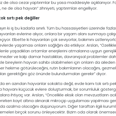
iz de olsa cezai yaptırımlar bu yasa maddesiyle açıklanıyor. F
 ne de olsa hayvan” zihniyeti, yaptırımları engelliyor.
tok sırtı pek değiller
ın ki iş bu kadarla sınırlı. Tüm bu hassasiyetleri üzerinde fazl
yvanları evlerine alıyor, onlara bir yaşam alanı sunmaya çalışıy
eçiyor. Elbette ki hayvanları çok seviyorlar, bakımını üstleniyo
vlerde yaşaması onların sağlığını da etkiliyor. Arslan, “Özellikl
enle yaşadıkları ortamlar enerjilerini atmalarına uygun genişlik
mezler ve kalp damar hastalıkları, davranışsal problemler dahil 
le bireylerin hayvan sahibi olabilmeleri için onların da aileden 
ner hekime götürüleceğini, rutin bakımlarının olacağını, gezme
ları gerektiğini göz önünde bulundurmaları gerekir” diyor.
da en azından hayvanlar sokakta değil, evde karnı tok sırtı pek
a hayvanı küçücük evlere doluşturmak, bir sorumluluk gösterges
alara ihtiyaç var. Arslan, “Öncelikle eksik olan mevzuatların
enirken kayıt altına alınarak mikroçip uygulaması yapılması ge
nda azalma olacağını düşünüyorum. Diğer taraftan ilgili kurumla
emeleri birçok sorunu önleyecektir. Bizim oda olarak önemsedi