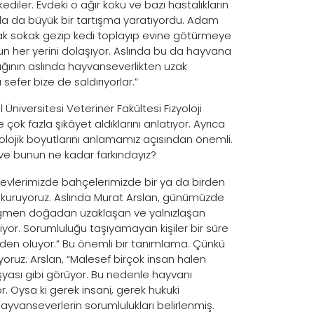
ediler. Evdeki o ağır koku ve bazı hastalıkların
nda da büyük bir tartışma yaratıyordu. Adam
ak sokak gezip kedi toplayıp evine götürmeye
n her yerini dolaşıyor. Aslında bu da hayvana
ığının aslında hayvanseverlikten uzak
sefer bize de saldırıyorlar.”
niversitesi Veteriner Fakültesi Fizyoloji
ok fazla şikâyet aldıklarını anlatıyor. Ayrıca
lojik boyutlarını anlamamız açısından önemli.
 ve bunun ne kadar farkındayız?
evlerimizde bahçelerimizde bir ya da birden
im kuruyoruz. Aslında Murat Arslan, günümüzde
e rağmen doğadan uzaklaşan ve yalnızlaşan
yor. Sorumluluğu taşıyamayan kişiler bir süre
den oluyor.” Bu önemli bir tanımlama. Çünkü
ruz. Arslan, “Malesef birçok insan halen
eşyası gibi görüyor. Bu nedenle hayvanı
r. Oysa ki gerek insani, gerek hukuki
hayvanseverlerin sorumlulukları belirlenmiş.