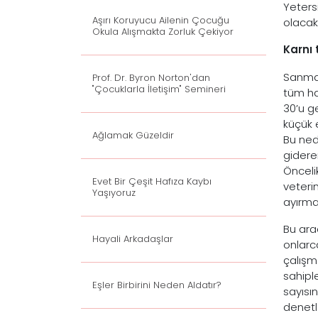
Yeters
Aşırı Koruyucu Ailenin Çocuğu
olacak,
Okula Alışmakta Zorluk Çekiyor
Karnı 
Sanmay
Prof. Dr. Byron Norton'dan
"Çocuklarla İletişim" Semineri
tüm ha
30’u g
küçük e
Ağlamak Güzeldir
Bu ned
gidere
Öncelik
Evet Bir Çeşit Hafıza Kaybı
veteri
Yaşıyoruz
ayırma
Bu ara
Hayali Arkadaşlar
onlarc
çalışm
sahipl
Eşler Birbirini Neden Aldatır?
sayısı
denetl