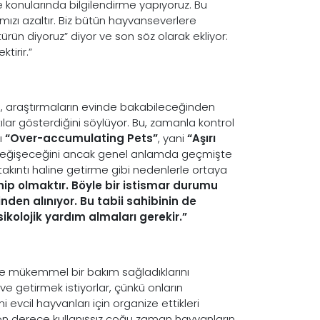
e konularında bilgilendirme yapıyoruz. Bu
ımızı azaltır. Biz bütün hayvanseverlere
ün diyoruz” diyor ve son söz olarak ekliyor:
tirir.”
n
, araştırmaların evinde bakabileceğinden
ılar gösterdiğini söylüyor. Bu, zamanla kontrol
ı
“Over-accumulating Pets”
, yani
“Aşırı
ye değişeceğini ancak genel anlamda geçmişte
kıntı haline getirme gibi nedenlerle ortaya
ahip olmaktır. Böyle bir istismar durumu
nden alınıyor. Bu tabii sahibinin de
sikolojik yardım almaları gerekir.”
bile mükemmel bir bakım sağladıklarını
e getirmek istiyorlar, çünkü onların
i evcil hayvanları için organize ettikleri
on derece kullanışsız çoğu zaman hayvanların