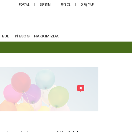
PORTAL
SEPETİM
ÜYE OL
GİRİŞ YAP
T BUL
Pi BLOG
HAKKIMIZDA