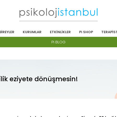
BİREYLER
KURUMLAR
ETKİNLİKLER
Pi SHOP
TERAPİS
Pi BLOG
ilik eziyete dönüşmesin!