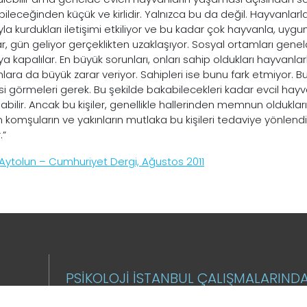
ileceğinden küçük ve kirlidir. Yalnızca bu da değil. Hayvanlarla
la kurdukları iletişimi etkiliyor ve bu kadar çok hayvanla, u
r, gün geliyor gerçeklikten uzaklaşıyor. Sosyal ortamları genelde
 kapalılar. En büyük sorunları, onları sahip oldukları hayvanlarl
lara da büyük zarar veriyor. Sahipleri ise bunu fark etmiyor. Bu
si görmeleri gerek. Bu şekilde bakabilecekleri kadar evcil hay
abilir. Ancak bu kişiler, genellikle hallerinden memnun olduklar
komşuların ve yakınların mutlaka bu kişileri tedaviye yönlendirme
.”
Aytolun – Cumhuriyet Dergi, Ağustos 2011
PSİKOLOJİ İSTANBUL ÇALIŞMALARIND
MAKALELERİNDEN HABERDAR OLMAK