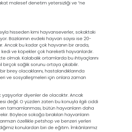
akat malesef denetim yetersizliği ve “ne
asıyla hisseden kimi hayvanseverler, sokaktaki
or. Bazılarının evdeki hayvan sayısı ise 20-
rlar. Ancak bu kadar çok hayvanın bir arada,
e kedi ve köpekler çok hareketli hayvanlardır.
te olmalı. Kalabalık ortamlarda bu ihtiyaçlarını
birçok sağlık sorunu ortaya çıkabilir.
bir birey olacaklarını, hastalandıklarında
leri ve sosyalleşmeleri için onlara zaman
 yaşıyorlar diyenler de olacaktır. Ancak
i değil. O yüzden zaten bu konuyla ilgili ciddi
 acilen tamamlanması, bütün hayvanların daha
rekir. Böylece sokağa bırakılan hayvanların
rımızın özellikle petshop ve benzeri yerleri
ğimiz konulardan biri de eğitim. İmkânlarımız