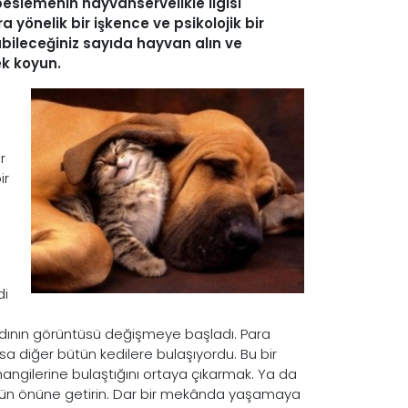
eslemenin hayvanservelikle ilgisi
 yönelik bir işkence ve psikolojik bir
abileceğiniz sayıda hayvan alın ve
ek koyun.
r
ir
di
kadının görüntüsü değişmeye başladı. Para
sa diğer bütün kedilere bulaşıyordu. Bu bir
angilerine bulaştığını ortaya çıkarmak. Ya da
ünüzün önüne getirin. Dar bir mekânda yaşamaya