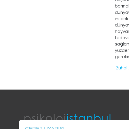
barınab
dünyay
insanla
dünyaya
hayvan
tedavi
sağlan
yüzden 
gerekir
Zuhal 
ÇEREZ UYARISI