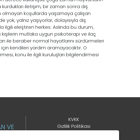
 kurdukları iletişim, bir zaman sonra dış
ygun olmayan koşullarda yaşamaya çalışan
 yok, yalnız yaşıyorlar, dolayısıyla dış
a ilgili eleştiren herkes. Aslında bu durum,
 kişilerin mutlaka uygun psikoterapi ve ilaç
van ile beraber normal hayatlarını sürdürmeleri
ı için kendileri yardım aramayacaktır. O
si, konu ile ilgili kuruluşları bilgilendirmesi
KVKK
AN VE
Gizlilik Politikası
Çerez Kullanımı
Kullanım Şartları