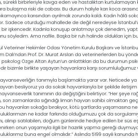
, sürekli birbirleriyle kavga eden ve hastalıktan kurtulamayan k
ara bulaşma riski de cabası. Bu durum haliyle karı koca arası
ıkamayınca karısından ayrılmak zorunda kaldı. Kadın hâlâ sok
yor. Sadece oturduğu mahallede de değil neredeyse İstanbul’u
k bir işkencedir. Kadınla konuşup anlatmayı çok denedim, yapt
u söyledim. Ama nafile. Başka bir ruh halinde oldukları için bu 
ul Veteriner Hekimler Odası Yönetim Kurulu Başkanı ve İstanbul Ü
m Dalı’ndan Prof. Dr. Murat Arslan da veterinerlerden bu yönde ç
psikolog Özge Altan Aytun’un anlattıkları da bu durumun psiko
edir bizimle birlikte yaşayan hayvanlara karşı sorumluluğumuz
ayvanseverliğin tanımıyla başlamakta yarar var. Neticede ya 
hayvan besliyoruz ya da sokak hayvanlarıyla bir şekilde iletiş
i hayvanseverlik tanımının da değiştiğini belirtiyor: “Her şey
n, son zamanlarda sığındığı liman hayvan sahibi olmaktan geçi
bu hayvanları sokağa bırakıyor, kötü şartlarda yaşamasına ne
uluklarımızın ne kadar farkında olduğumuzu çok da sorgulamıyo
ı, alınıp satılabilen, doğum günlerinde hediye edilen bir süs 
enirken onun yaşamıyla ilgili bir hazırlık yapma gereği duymuyo
uluklarımız buna engel olmalıdır.” Aslında 5199 sayılı kanunda 