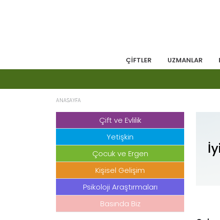
ÇİFTLER
UZMANLAR
ANASAYFA
Çift ve Evlilik
Yetişkin
İy
Çocuk ve Ergen
Kişisel Gelişim
Psikoloji Araştırmaları
Basında Biz