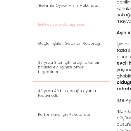
dahili
"Benimle Oynar Mısın" Hakkında...
konula
sokağı
“Hayva
İyilik eziyete dönüşmesin!
Aşırı 
Güçlü İlişkiler: Gottman Röportajı
İşin bi
fazla s
altına
35 yılda 3 bin çifti araştırdılar bir
evcil 
bakışta evliliğinize ömür
yaşana
biçebilirler
çıkabil
olduğu
rahats
40 yılda 40 bin çocuğu oyunla
tedavi etti...
İşte Ay
“Bu ki
Performans İçin Psikoterapi
düşünü
düşünce
düşünü