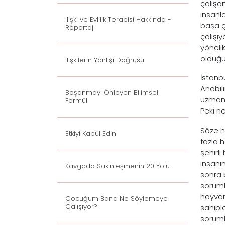
çalışan
insanl
İlişki ve Evlilik Terapisi Hakkında -
başa ç
Röportaj
çalışı
yöneli
olduğun
İlişkilerin Yanlışı Doğrusu
İstanb
Anabili
Boşanmayı Önleyen Bilimsel
uzman 
Formül
Peki n
Söze h
Etkiyi Kabul Edin
fazla 
şehirl
insanı
Kavgada Sakinleşmenin 20 Yolu
sonra 
soruml
hayvan
Çocuğum Bana Ne Söylemeye
Çalışıyor?
sahipl
soruml