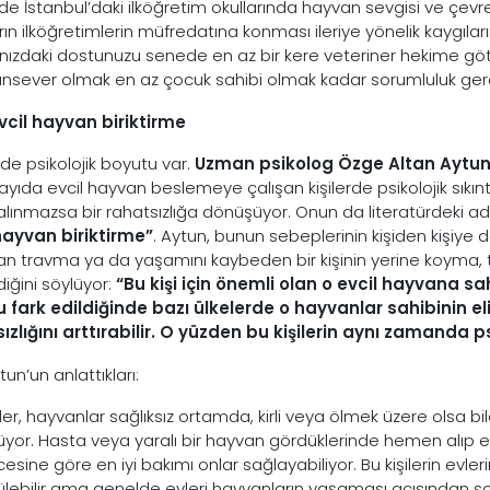
nde İstanbul’daki ilköğretim okullarında hayvan sevgisi ve çevr
rın ilköğretimlerin müfredatına konması ileriye yönelik kaygılar
nızdaki dostunuzu senede en az bir kere veteriner hekime götür
nsever olmak en az çocuk sahibi olmak kadar sorumluluk gerek
evcil hayvan biriktirme
r de psikolojik boyutu var.
Uzman psikolog Özge Altan Aytu
ayıda evcil hayvan beslemeye çalışan kişilerde psikolojik sıkınt
 alınmazsa bir rahatsızlığa dönüşüyor. Onun da literatürdeki ad
hayvan biriktirme”
. Aytun, bunun sebeplerinin kişiden kişi
n travma ya da yaşamını kaybeden bir kişinin yerine koyma, ta
diğini söylüyor:
“Bu kişi için önemli olan o evcil hayvana s
 fark edildiğinde bazı ülkelerde o hayvanlar sahibinin eli
ızlığını arttırabilir. O yüzden bu kişilerin aynı zamanda p
tun’un anlattıkları:
şiler, hayvanlar sağlıksız ortamda, kirli veya ölmek üzere olsa 
yor. Hasta veya yaralı bir hayvan gördüklerinde hemen alıp ev
sine göre en iyi bakımı onlar sağlayabiliyor. Bu kişilerin evlerin
lebilir ama genelde evleri hayvanların yaşaması açısından s