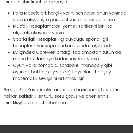
içinde hiçbir fırsatı kaçırmayın…
Para Meseleleri: harçlık verin, hesapları onun yanında
yapın, alışverişte para üstünü ona hesaplattırın
Mutfak Hesaplamaları: yemek tariflerini birlikte
ölçerek, okuyarak yapın
Sporla İlgili Hesaplar: ilgi duyduğu sporla ilgili
hesaplamalar yapması konusunda teşvik edin
Ev İçindeki Görevler: ortalığı toplamaktan tutun da
masa hazırlamaya kadar sayarak yapın
Oyun Vakti: tombala, scrabble, monopoly gibi
oyunlar, hatta okey ve kağıt oyunları… her şey
matematik sevgisini artırmak için
Bu yazı Filiz Kaya Ataklı tarafından hazırlanmıştır ve tüm
hakları saklıdır. Her türlü soru görüş ve önerileriniz
için:
filiz@psikolojistanbul.com