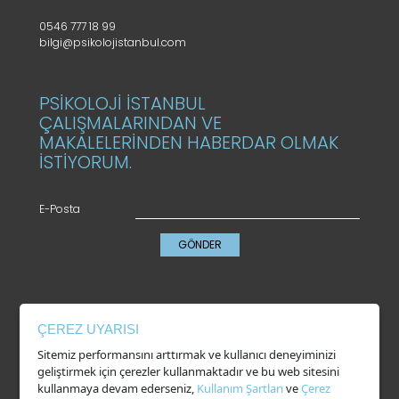
0546 777 18 99
bilgi@psikolojistanbul.com
PSİKOLOJİ İSTANBUL
ÇALIŞMALARINDAN VE
MAKALELERİNDEN HABERDAR OLMAK
İSTİYORUM.
E-Posta
GÖNDER
KVKK
ÇEREZ UYARISI
Gizlilik Politikası
Sitemiz performansını arttırmak ve kullanıcı deneyiminizi
Çerez Kullanımı
geliştirmek için çerezler kullanmaktadır ve bu web sitesini
Kullanım Şartları
kullanmaya devam ederseniz,
Kullanım Şartları
ve
Çerez