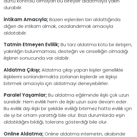
dürtü kontrolü olmayan bu bireyler aldatmaya yakın
durabilir.
İntikam Amacıyla;
Bazen eşlerden biri aldattığında
diğeri de intikam almak, cezalandırmak amacıyla
aldatabilir.
Tatmin Etmeyen Evlilik;
Bu tarz aldatma kötü bir iletişim,
yakınlığın bulunmaması, desteğin ve cinselliğin olmadığı
ilişkinin sonucunda var olabilir.
Aldatma Çıkışı;
Aldatma çıkışı yapan kişiler genellikle
ilişkilerini sonlandırmakta zorlanan kişilerdir ve ilişkiyi
bitirmek amacıyla için aldatmayı deneyebilirler.
Paralel Yaşamlar;
Bu aldatma eğiliminde ilişki çok uzun
sürelidir. Hem evlilik hem de ilişki uzun süre devam eder.
Bu evlilik dışı ilişki bir şekilde evliliği bitirmez hatta evlilik için
de iyi bir ortam yarattığı bile olur. Bazı durumlarda eşin
aldatıldığını bildiği, tolerans gösterdiği bile olur.
Online Aldatma;
Online aldatma internetin, akabinde