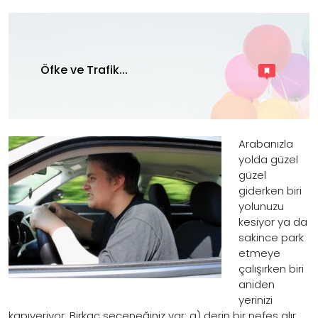
Öfke ve Trafik...
Arabanızla
yolda güzel
güzel
giderken biri
yolunuzu
kesiyor ya da
sakince park
etmeye
çalışırken biri
aniden
yerinizi
kapıveriyor. Birkaç seçeneğiniz var: a) derin bir nefes alır