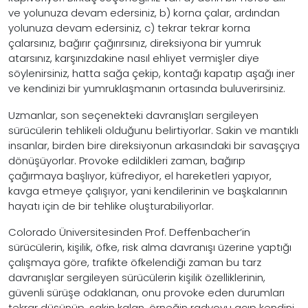
ve yolunuza devam edersiniz, b) korna çalar, ardından
yolunuza devam edersiniz, c) tekrar tekrar korna
çalarsınız, bağırır çağırırsınız, direksiyona bir yumruk
atarsınız, karşınızdakine nasıl ehliyet vermişler diye
söylenirsiniz, hatta sağa çekip, kontağı kapatıp aşağı iner
ve kendinizi bir yumruklaşmanın ortasında buluverirsiniz.
Uzmanlar, son seçenekteki davranışları sergileyen
sürücülerin tehlikeli olduğunu belirtiyorlar. Sakin ve mantıklı
insanlar, birden bire direksiyonun arkasındaki bir savaşçıya
dönüşüyorlar. Provoke edildikleri zaman, bağırıp
çağırmaya başlıyor, küfrediyor, el hareketleri yapıyor,
kavga etmeye çalışıyor, yani kendilerinin ve başkalarının
hayatı için de bir tehlike oluşturabiliyorlar.
Colorado Üniversitesinden Prof. Deffenbacher’in
sürücülerin, kişilik, öfke, risk alma davranışı üzerine yaptığı
çalışmaya göre, trafikte öfkelendiği zaman bu tarz
davranışlar sergileyen sürücülerin kişilik özelliklerinin,
güvenli sürüşe odaklanan, onu provoke eden durumları
tekrar düşünüp, sakin kalan, örneğin radyoyu açıp kendini