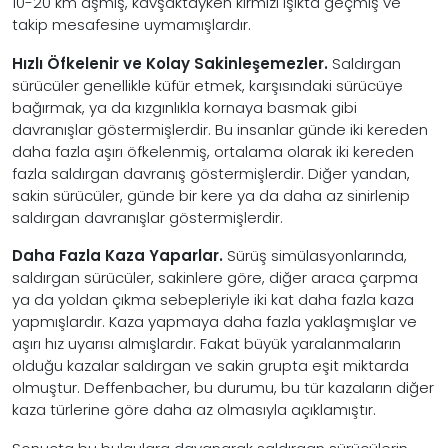
10-20 km aşmış, kavşaktayken kırmızı ışıkta geçmiş ve
takip mesafesine uymamışlardır.
Hızlı Öfkelenir ve Kolay Sakinleşemezler.
Saldırgan
sürücüler genellikle küfür etmek, karşısındaki sürücüye
bağırmak, ya da kızgınlıkla kornaya basmak gibi
davranışlar göstermişlerdir. Bu insanlar günde iki kereden
daha fazla aşırı öfkelenmiş, ortalama olarak iki kereden
fazla saldırgan davranış göstermişlerdir. Diğer yandan,
sakin sürücüler, günde bir kere ya da daha az sinirlenip
saldırgan davranışlar göstermişlerdir.
Daha Fazla Kaza Yaparlar.
Sürüş simülasyonlarında,
saldırgan sürücüler, sakinlere göre, diğer araca çarpma
ya da yoldan çıkma sebepleriyle iki kat daha fazla kaza
yapmışlardır. Kaza yapmaya daha fazla yaklaşmışlar ve
aşırı hız uyarısı almışlardır. Fakat büyük yaralanmaların
olduğu kazalar saldırgan ve sakin grupta eşit miktarda
olmuştur. Deffenbacher, bu durumu, bu tür kazaların diğer
kaza türlerine göre daha az olmasıyla açıklamıştır.