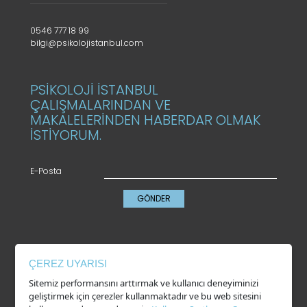
0546 777 18 99
bilgi@psikolojistanbul.com
PSİKOLOJİ İSTANBUL
ÇALIŞMALARINDAN VE
MAKALELERİNDEN HABERDAR OLMAK
İSTİYORUM.
E-Posta
GÖNDER
KVKK
ÇEREZ UYARISI
Gizlilik Politikası
Sitemiz performansını arttırmak ve kullanıcı deneyiminizi
Çerez Kullanımı
geliştirmek için çerezler kullanmaktadır ve bu web sitesini
Kullanım Şartları