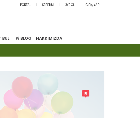
PORTAL
SEPETİM
ÜYE OL
GİRİŞ YAP
T BUL
Pi BLOG
HAKKIMIZDA