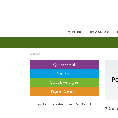
ÇİFTLER
UZMANLAR
ANASAYFA
Çift ve Evlilik
Yetişkin
P
Çocuk ve Ergen
Kişisel Gelişim
Hayatımızı Yönlendiren Gizli Pusula
7 Aşam