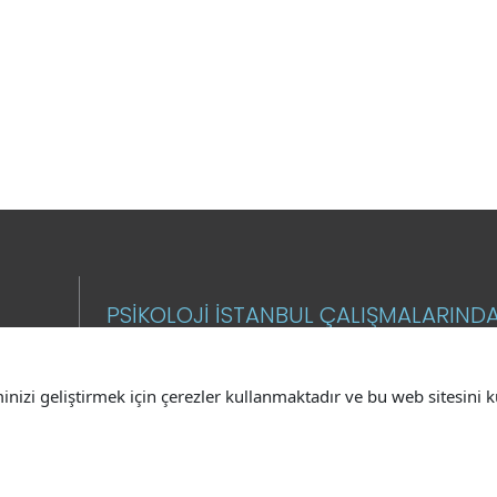
PSİKOLOJİ İSTANBUL ÇALIŞMALARIND
MAKALELERİNDEN HABERDAR OLMAK
İSTİYORUM.
minizi geliştirmek için çerezler kullanmaktadır ve bu web sitesin
E-Posta
GÖN