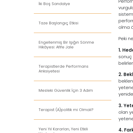
Perfor
İki Boş Sandalye
vurgul
sistemi
perfor
Taze Başlangıç Etkisi
olma öz
Peki ne
Engellenmiş Bir Işığın Sönme
Hikâyesi: Afife Jale
1. Hed
sonuç 
belirl
Terapistlerde Performans
Anksiyetesi
2. Bek
beklen
yetene
Mesleki Güvenlik İçin 3 Adım
yenide
3. Yet
Terapist (A)politik mi Olmalı?
olan y
yetene
Yeni Yıl Kararları, Yeni Etkili
4. Far