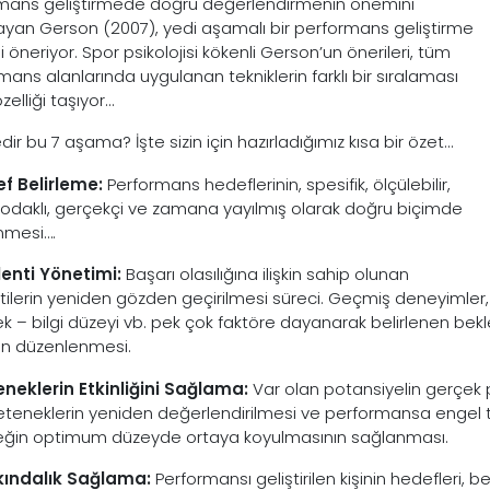
mans geliştirmede doğru değerlendirmenin önemini
ayan Gerson (2007), yedi aşamalı bir performans geliştirme
 öneriyor. Spor psikolojisi kökenli Gerson’un önerileri, tüm
mans alanlarında uygulanan tekniklerin farklı bir sıralaması
elliği taşıyor…
dir bu 7 aşama? İşte sizin için hazırladığımız kısa bir özet…
ef Belirleme:
Performans hedeflerinin, spesifik, ölçülebilir,
odaklı, gerçekçi ve zamana yayılmış olarak doğru biçimde
enmesi….
lenti Yönetimi:
Başarı olasılığına ilişkin sahip olunan
tilerin yeniden gözden geçirilmesi süreci. Geçmiş
deneyimler,
k – bilgi düzeyi vb. pek çok faktöre dayanarak belirlenen bekl
n düzenlenmesi.
eneklerin Etkinliğini Sağlama:
Var olan potansiyelin gerçek 
eteneklerin yeniden değerlendirilmesi ve performansa engel teşk
ğin optimum düzeyde ortaya koyulmasının sağlanması.
kındalık Sağlama:
Performansı geliştirilen kişinin hedefleri, be