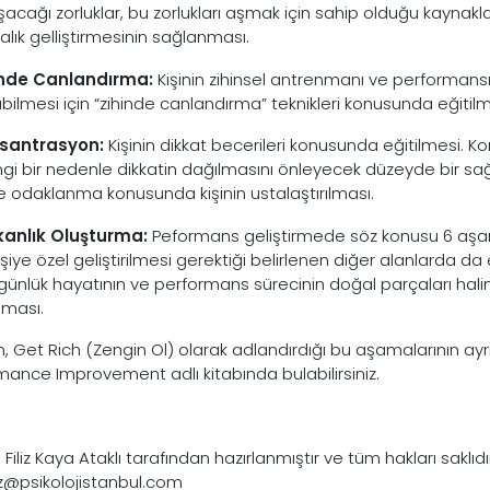
aşacağı zorluklar, bu zorlukları aşmak için sahip olduğu kaynak
alık gelliştirmesinin sağlanması.
hinde Canlandırma:
Kişinin zihinsel antrenmanı ve performansı 
abilmesi için “zihinde canlandırma” teknikleri konusunda eğitilm
nsantrasyon:
Kişinin dikkat becerileri konusunda eğitilmesi. 
gi bir nedenle dikkatin dağılmasını önleyecek düzeyde bir sağ
 odaklanma konusunda kişinin ustalaştırılması.
şkanlık Oluşturma:
Peformans geliştirmede söz konusu 6 aşa
işiye özel geliştirilmesi gerektiği belirlenen diğer alanlarda da 
n günlük hayatının ve performans sürecinin doğal parçaları hal
ması.
, Get Rich (Zengin Ol) olarak adlandırdığı bu aşamalarının ayrın
mance Improvement adlı kitabında bulabilirsiniz.
 Filiz Kaya Ataklı tarafından hazırlanmıştır ve tüm hakları saklıdı
liz@psikolojistanbul.com