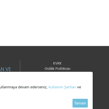
KVKK
AN VE
Gizlilik Politikası
Çerez Kullanımı
Kullanım Şartları
i kullanmaya devam ederseniz,
Kullanım Şartları
ve
DER
Tamam