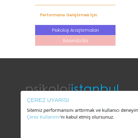
Performansı Geliştirmek İçin
Psikoloji Araştırmaları
Basında Biz
ÇEREZ UYARISI
Sitemiz performansını arttırmak ve kullanıcı deneyi
0546 777 18 99
Çerez Kullanımı
'nı kabul etmiş olursunuz.
bilgi@psikolojistanbul.com