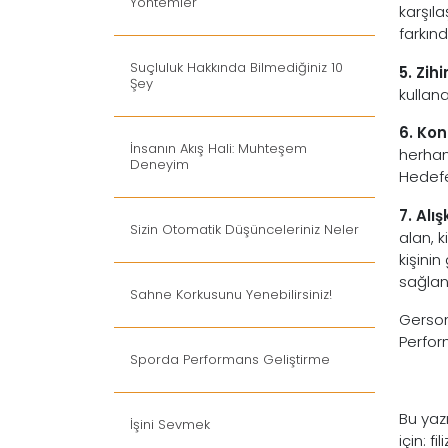
Yöntemler
karşıl
farkınd
Suçluluk Hakkında Bilmediğiniz 10
5. Zi
Şey
kullan
6. Ko
İnsanın Akış Hali: Muhteşem
herhan
Deneyim
Hedefe
7. Alı
Sizin Otomatik Düşünceleriniz Neler
alan, k
kişini
sağlan
Sahne Korkusunu Yenebilirsiniz!
Gerson
Perfor
Sporda Performans Geliştirme
Bu yazı
İşini Sevmek
için:
fi