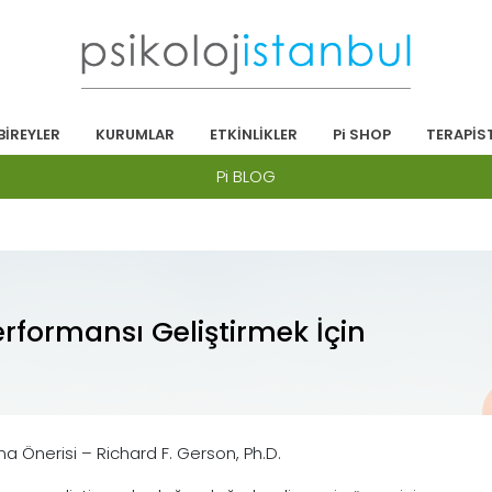
BİREYLER
KURUMLAR
ETKİNLİKLER
Pi SHOP
TERAPİS
Pi BLOG
erformansı Geliştirmek İçin
a Önerisi – Richard F. Gerson, Ph.D.