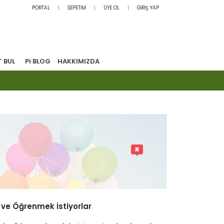
PORTAL
SEPETİM
ÜYE OL
GİRİŞ YAP
T BUL
Pi BLOG
HAKKIMIZDA
ve Öğrenmek İstiyorlar