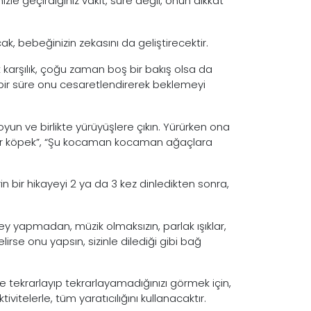
e geçirdiğiniz vakit, süre değil, onun dikkat
, bebeğinizin zekasını da geliştirecektir.
 karşılık, çoğu zaman boş bir bakış olsa da
r süre onu cesaretlendirerek beklemeyi
un ve birlikte yürüyüşlere çıkın. Yürürken ona
 bir köpek”, “Şu kocaman kocaman ağaçlara
n bir hikayeyi 2 ya da 3 kez dinledikten sonra,
ey yapmadan, müzik olmaksızın, parlak ışıklar,
irse onu yapsın, sizinle dilediği gibi bağ
e tekrarlayıp tekrarlayamadığınızı görmek için,
telerle, tüm yaratıcılığını kullanacaktır.