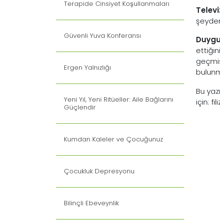
Terapide Cinsiyet Koşullanmaları
Telev
şeyden 
Güvenli Yuva Konferansı
Duygu
ettiği
geçmiş
Ergen Yalnızlığı
bulunm
Bu yazı
Yeni Yıl, Yeni Ritüeller: Aile Bağlarını
için:
fi
Güçlendir
Kumdan Kaleler ve Çocuğunuz
Çocukluk Depresyonu
Bilinçli Ebeveynlik