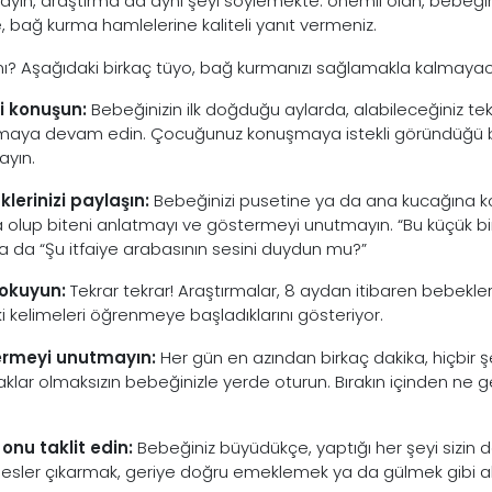
yın, araştırma da aynı şeyi söylemekte: önemli olan, bebeğinizl
 bağ kurma hamlelerine kaliteli yanıt vermeniz.
mı? Aşağıdaki birkaç tüyo, bağ kurmanızı sağlamakla kalmayacak
i konuşun:
Bebeğinizin ilk doğduğu aylarda, alabileceğiniz tek
aya devam edin. Çocuğunuz konuşmaya istekli göründüğü bi
yın.
lerinizi paylaşın:
Bebeğinizi pusetine ya da ana kucağına koy
a olup biteni anlatmayı ve göstermeyi unutmayın. “Bu küçük
ya da “Şu itfaiye arabasının sesini duydun mu?”
 okuyun:
Tekrar tekrar! Araştırmalar, 8 aydan itibaren bebekleri
ki kelimeleri öğrenmeye başladıklarını gösteriyor.
ermeyi unutmayın:
Her gün en azından birkaç dakika, hiçbir ş
klar olmaksızın bebeğinizle yerde oturun. Bırakın içinden ne gel
.
 onu taklit edin:
Bebeğiniz büyüdükçe, yaptığı her şeyi sizin d
sesler çıkarmak, geriye doğru emeklemek ya da gülmek gibi aktivi