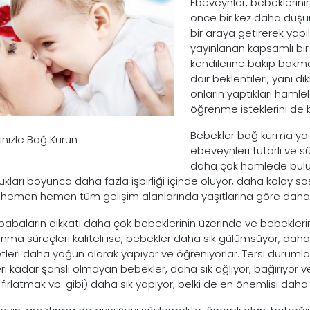
Ebeveynler, bebeklerini
önce bir kez daha düşünme
bir araya getirerek yap
yayınlanan kapsamlı bir
kendilerine bakıp bakma
dair beklentileri, yani d
onların yaptıkları haml
öğrenme isteklerini de 
Bebekler bağ kurma ya 
nizle Bağ Kurun
ebeveynleri tutarlı ve s
daha çok hamlede bulunu
ukları boyunca daha fazla işbirliği içinde oluyor, daha kolay 
r; hemen hemen tüm gelişim alanlarında yaşıtlarına göre daha il
abaların dikkati daha çok bebeklerinin üzerinde ve bebekleri
nma süreçleri kaliteli ise, bebekler daha sık gülümsüyor, daha s
tleri daha yoğun olarak yapıyor ve öğreniyorlar. Tersi duruml
eri kadar şanslı olmayan bebekler, daha sık ağlıyor, bağırıyor v
 fırlatmak vb. gibi) daha sık yapıyor; belki de en önemlisi daha