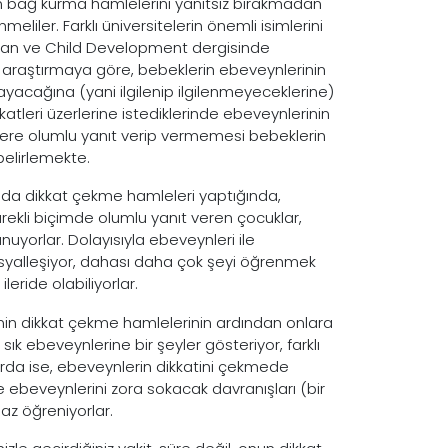
n bağ kurma hamlelerini yanıtsız bırakmadan
liler. Farklı üniversitelerin önemli isimlerini
ılan ve Child Development dergisinde
 araştırmaya göre, bebeklerin ebeveynlerinin
yacağına (yani ilgilenip ilgilenmeyeceklerine)
ikkatleri üzerlerine istediklerinde ebeveynlerinin
elere olumlu yanıt verip vermemesi bebeklerin
belirlemekte.
da dikkat çekme hamleleri yaptığında,
ürekli biçimde olumlu yanıt veren çocuklar,
yorlar. Dolayısıyla ebeveynleri ile
sosyalleşiyor, dahası daha çok şeyi öğrenmek
eride olabiliyorlar.
nin dikkat çekme hamlelerinin ardından onlara
ık ebeveynlerine bir şeyler gösteriyor, farklı
arda ise, ebeveynlerin dikkatini çekmede
e ebeveynlerini zora sokacak davranışları (bir
 az öğreniyorlar.