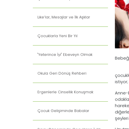
Like’lar, Mesajlar ve İlk Aşklar
Çocuklarla Yeni Bir Yıl
"Yeterince İyi" Ebeveyn Olmak
Bebeği
Okula Geri Dönüş Rehberi
çocukl
istiyo
Ergenlerle Cinsellik Konuşmak
Anne-b
odakla
hareke
Çocuk Gelişiminde Babalar
diğerl
şeyleri