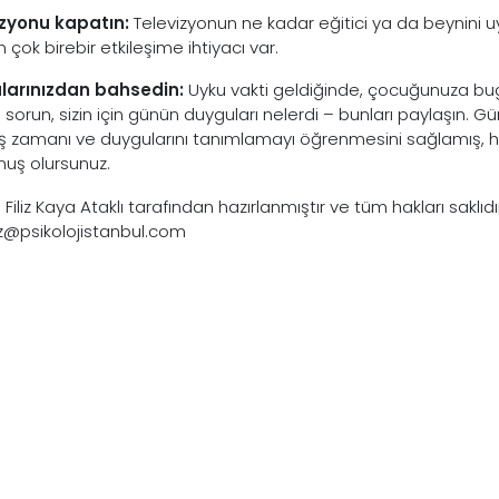
izyonu kapatın:
Televizyonun ne kadar eğitici ya da beynini uy
çok birebir etkileşime ihtiyacı var.
larınızdan bahsedin:
Uyku vakti geldiğinde, çocuğunuza bu
ni sorun, sizin için günün duyguları nelerdi – bunları paylaşın.
 zamanı ve duygularını tanımlamayı öğrenmesini sağlamış, h
uş olursunuz.
 Filiz Kaya Ataklı tarafından hazırlanmıştır ve tüm hakları saklıdı
liz@psikolojistanbul.com