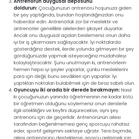
Antrenörün duygusal deposunu
doldurun:
Çocuğunuzun antrenörü hoşunuza giden
bir şey yaptığında, bundan hoşlandığınızdan onu
haberdar edin. Antrenörlük zor bir meslektir ve
antrenörler genellikle ailelerden şikayet duyarlar.
Ancak onu duygusal açıdan beslemeniz onun daha
iyi bir iş çıkarmasını sağlayacaktır. İyi noktalarda
gösterdiğiniz destek, ilerde yolunda gitmeyen bir şey
gördüğünüzde yapmak isteyeceğiniz müdahaleyi
kolaylaştıracaktır. Şunu unutmayın ki, antrenörlerin
hemen hepsi iyi şeyler yaparlar, çünkü mesleklerini
para için değil, bunu sevdikleri için yaparlar. İyi
yaptıkları noktaları bulabilmek için de biraz sabırlı olun.
Oyuncuyu iki arada bir derede bırakmayın:
Nasıl
ki çocuğunuzun yanında öğretmeninin ne kadar kötü
bir öğretmen olduğunu söylemeniz onun derslerle
ilgili istekliliğini ve keyfini düşürecekse, aynı şey
antrenörü için de geçerlidir. Antrenörünün ailesi
tarafından beğenilmemesi genç sporcuyu rahatsız
eder, sportif gelişimini sekteye uğratır. Tersi biçimde,
ailesi antrenörünü desteklerse, sporcu gelişmek için