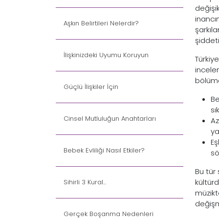
değişi
inancın
Aşkın Belirtileri Nelerdir?
şarkıl
şiddet
İlişkinizdeki Uyumu Koruyun
Türkiy
incelen
bölümde
Güçlü İlişkiler İçin
Be
sı
Cinsel Mutluluğun Anahtarları
Az
ya
Eş
Bebek Evliliği Nasıl Etkiler?
sö
Bu tür
kültürd
Sihirli 3 Kural...
müzikt
değiş
Gerçek Boşanma Nedenleri