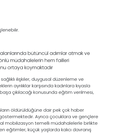
lenebilir.
lı alanlarında bütüncül adımlar atmak ve
 yönlü müdahalelerin hem failleri
nu ortaya koymaktadır
ağlıklı ilişkiler, duygusal düzenleme ve
lerin ayrılıklar karşısında kadınlara kıyasla
ıl başa çıkılacağı konusunda eğitim verilmesi,
ların öldürüldüğüne dair pek çok haber
göstermektedir. Ayrıca çocuklara ve gençlere
sal mobilizasyon temelli müdahalelerle birlikte
en eğitimler, küçük yaşlarda kalıcı davranış