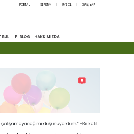
PORTAL
SEPETİM
ÜYE OL
GİRİŞ YAP
T BUL
Pi BLOG
HAKKIMIZDA
çalışamayacağımı düşünüyordum.” -Bir katil