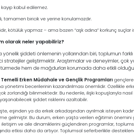
 kayıp kabul edilemez.
li, tamamen biricik ve yerine konulamazdır.
yidir, kötülük yapmaz – ama bazen “aşk adına” korkunç suçlar iş
m olarak neler yapabiliriz?
 yönelik şiddeti önlemenin yollarından biri, toplumun fark
ci stratejiler geliştirmektir. Araştırmalar ve deneyimler, çok
türmede hem de mağdurları korumada daha etkili olduğu
l Temelli Erken Müdahale ve Gençlik Programları
gençlere s
 yönetimi becerilerinin kazandırılması önemlidir. Özellikle erkek
ok zorlandığı bilinmektedir. Bu nedenle, ilişki kopuşlarıyla nas
 yaşanabilecek şiddet risklerini azaltabilir.
te, eşinden ya da erkek arkadaşından ayrılmak isteyen kadın
e gelmiştir. Bu durum, erken yaşta verilen eğitimin önemini 
k iletişim ve aile dinamiklerini güçlendiren programlar, toplum
ığında etkisi daha da artıyor. Toplumsal seferberlikle desteklen