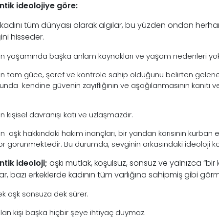
tik ideolojiye göre:
 kadını tüm dünyası olarak algılar, bu yüzden ondan herhan
ğini hisseder.
in yaşamında başka anlam kaynakları ve yaşam nedenleri yok
in tam güce, şeref ve kontrole sahip olduğunu belirten gelenek
nda kendine güvenin zayıflığının ve aşağılanmasının kanıtı ve 
n kişisel davranışı katı ve uzlaşmazdır.
in aşk hakkındaki hakim inançları, bir yandan karısının kurban
yor görünmektedir. Bu durumda, sevginin arkasındaki ideoloji ko
tik ideoloji;
aşkı mutlak, koşulsuz, sonsuz ve yalnızca “bir k
ar, bazı erkeklerde kadının tüm varlığına sahipmiş gibi görm
k aşk sonsuza dek sürer.
olan kişi başka hiçbir şeye ihtiyaç duymaz.