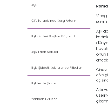
AŞK 101
Romant
“Sevg
Çift Terapisinde Karşı Aktarım
sanmıy
Aşk ad
İlişkinizdeki Bağları Güçlendirin
kadınl
dünyas
hayatı
Aşık Eden Sorular
onun h
ancak 
İlişki Şiddeti: Kobralar ve Pitbullar
Cinayet
öfke g
açısın
İlişkilerde Şiddet
Aşkı ve
üzerin
Yeniden Evlilikler
çıkarm