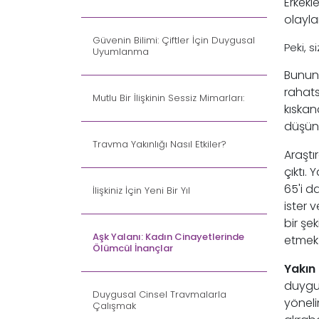
Erkekl
olayla
Güvenin Bilimi: Çiftler İçin Duygusal
Peki, s
Uyumlanma
Bununl
rahats
Mutlu Bir İlişkinin Sessiz Mimarları:
kıskan
düşünc
Travma Yakınlığı Nasıl Etkiler?
Araştı
çıktı.
65'i d
İlişkiniz İçin Yeni Bir Yıl
ister 
bir şe
Aşk Yalanı: Kadın Cinayetlerinde
etmek 
Ölümcül İnançlar
Yakın 
duygus
Duygusal Cinsel Travmalarla
yöneli
Çalışmak