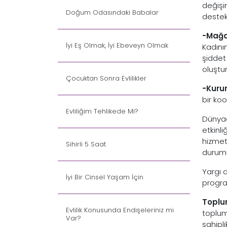
değişim
Doğum Odasındaki Babalar
destekl
-Mağd
İyi Eş Olmak, İyi Ebeveyn Olmak
Kadını
şiddet
oluştur
Çocuktan Sonra Evlilikler
-Kurum
bir ko
Evliliğim Tehlikede Mi?
Dünyad
etkinli
hizmet
Sihirli 5 Saat
durumu
Yargı 
İyi Bir Cinsel Yaşam İçin
program
Toplu
Evlilik Konusunda Endişeleriniz mi
toplums
Var?
sahipl