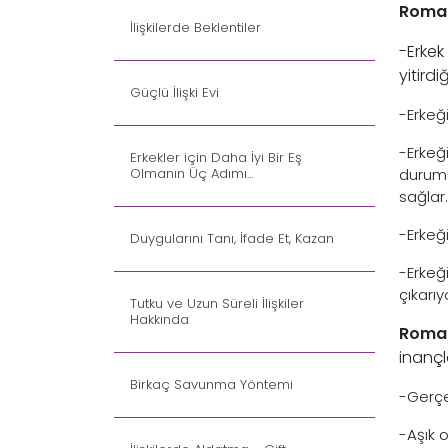
Roman
İlişkilerde Beklentiler
-Erkek
yitirdi
Güçlü İlişki Evi
-Erkeğ
-Erkeğ
Erkekler için Daha İyi Bir Eş
Olmanın Üç Adımı…
durumu
sağlar.
-Erkeği
Duygularını Tanı, İfade Et, Kazan
-Erkeğ
çıkarı
Tutku ve Uzun Süreli İlişkiler
Hakkında
Roman
inançl
Birkaç Savunma Yöntemi
-Gerçe
-Aşık 