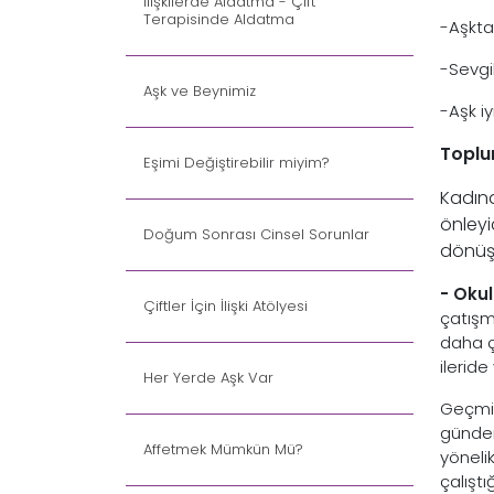
İlişkilerde Aldatma - Çift
Terapisinde Aldatma
-Aşkta
-Sevgi
Aşk ve Beynimiz
-Aşk i
Toplu
Eşimi Değiştirebilir miyim?
Kadına
önleyi
Doğum Sonrası Cinsel Sorunlar
dönüş
- Oku
Çiftler İçin İlişki Atölyesi
çatışma
daha ç
ileride
Her Yerde Aşk Var
Geçmiş
gündem
Affetmek Mümkün Mü?
yöneli
çalışt