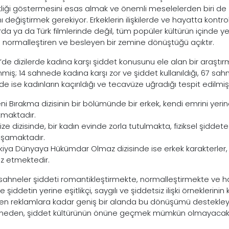
kliği göstermesini esas almak ve önemli meselelerden biri de 
ı değiştirmek gerekiyor. Erkeklerin ilişkilerde ve hayatta kontr
arda ya da Türk filmlerinde değil, tüm popüler kültürün içinde 
i normalleştiren ve besleyen bir zemine dönüştüğü açıktır.
e’de dizilerde kadına karşı şiddet konusunu ele alan bir araştı
miş; 14 sahnede kadına karşı zor ve şiddet kullanıldığı, 67 sahn
 ise kadınların kaçırıldığı ve tecavüze uğradığı tespit edilmişt
ni Bırakma dizisinin bir bölümünde bir erkek, kendi emrini yeri
kmaktadır.
ize dizisinde, bir kadın evinde zorla tutulmakta, fiziksel şiddet
şamaktadır.
kiya Dünyaya Hükümdar Olmaz dizisinde ise erkek karakterler, ka
z etmektedir.
 sahneler şiddeti romantikleştirmekte, normalleştirmekte ve 
e şiddetin yerine eşitlikçi, saygılı ve şiddetsiz ilişki örnekleri
en reklamlara kadar geniş bir alanda bu dönüşümü destekleyece
meden, şiddet kültürünün önüne geçmek mümkün olmayacakt