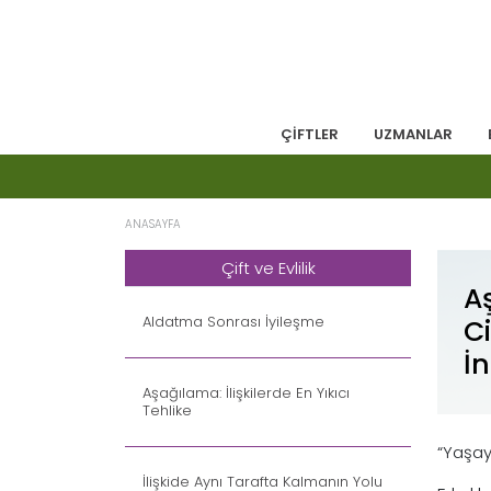
ÇİFTLER
UZMANLAR
ANASAYFA
Çift ve Evlilik
A
Aldatma Sonrası İyileşme
C
İ
Aşağılama: İlişkilerde En Yıkıcı
Tehlike
“Yaşay
İlişkide Aynı Tarafta Kalmanın Yolu