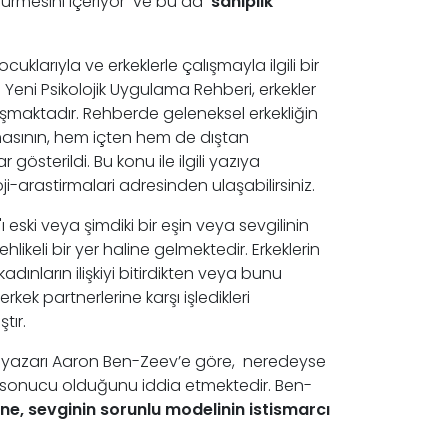
ldürmesini içeriyor ve bu da
sahiplik
ocuklarıyla ve erkeklerle çalışmayla ilgili bir
e Yeni Psikolojik Uygulama Rehberi, erkekler
şmaktadır. Rehberde geleneksel erkekliğin
ırmasının, hem içten hem de dıştan
österildi. Bu konu ile ilgili yazıya
-arastirmalari adresinden ulaşabilirsiniz.
 eski veya şimdiki bir eşin veya sevgilinin
likeli bir yer haline gelmektedir. Erkeklerin
adınların ilişkiyi bitirdikten veya bunu
ek partnerlerine karşı işledikleri
tır.
ın yazarı Aaron Ben-Zeev’e göre, neredeyse
bir sonucu olduğunu iddia etmektedir. Ben-
ine, sevginin sorunlu modelinin istismarcı