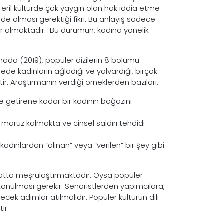
eril kültürde çok yaygın olan hak iddia etme
olde olması gerektiği fikri. Bu anlayış sadece
yer almaktadır. Bu durumun, kadına yönelik
rmada (2019), popüler dizilerin 8 bölümü
ede kadınların ağladığı ve yalvardığı, birçok
ir. Araştırmanın verdiği örneklerden bazıları:
ne getirene kadar bir kadının boğazını
e maruz kalmakta ve cinsel saldırı tehdidi
dınlardan “alınan” veya “verilen” bir şey gibi
hatta meşrulaştırmaktadır. Oysa popüler
nin konulması gerekir. Senaristlerden yapımcılara,
k adımlar atılmalıdır. Popüler kültürün dili
ır.