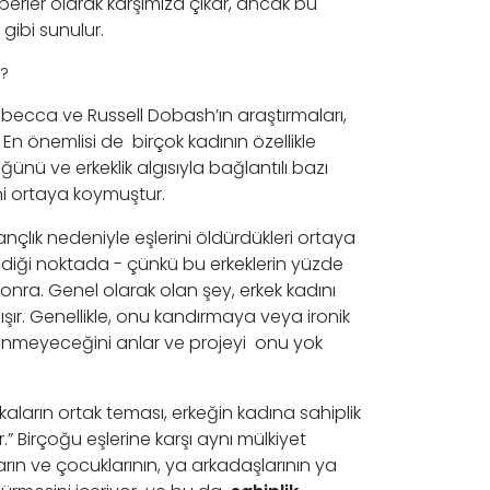
aberler olarak karşımıza çıkar, ancak bu
gibi sunulur.
i?
ebecca ve Russell Dobash’ın araştırmaları,
En önemlisi de birçok kadının özellikle
nü ve erkeklik algısıyla bağlantılı bazı
i ortaya koymuştur.
ançlık nedeniyle eşlerini öldürdükleri ortaya
diği noktada - çünkü bu erkeklerin yüzde
sonra. Genel olarak olan şey, erkek kadını
ır. Genellikle, onu kandırmaya veya ironik
dönmeyeceğini anlar ve projeyi onu yok
aların ortak teması, erkeğin kadına sahiplik
.” Birçoğu eşlerine karşı aynı mülkiyet
ların ve çocuklarının, ya arkadaşlarının ya