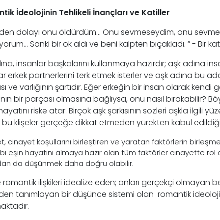
ik İdeolojinin Tehlikeli İnançları ve Katiller
iden dolayı onu öldürdüm… Onu sevmeseydim, onu sevmes
orum… Sanki bir ok aldı ve beni kalpten bıçakladı. ” - Bir kati
ına, insanlar başkalarını kullanmaya hazırdır; aşk adına ins
ar erkek partnerlerini terk etmek isterler ve aşk adına bu a
ı ve varlığının şartıdır. Eğer erkeğin bir insan olarak kend
nın bir parçası olmasına bağlıysa, onu nasıl bırakabilir? Bö
ayatını riske atar. Birçok aşk şarkısının sözleri aşkla ilgili y
bu klişeler gerçeğe dikkat etmeden yürekten kabul edildiğind
, cinayet koşullarını birleştiren ve yaratan faktörlerin birleşmesi 
ibi eşin hayatını almaya hazır olan tüm faktörler cinayette rol
dan da düşünmek daha doğru olabilir.
 romantik ilişkileri idealize eden; onları gerçekçi olmayan bekl
den tanımlayan bir düşünce sistemi olan romantik ideoloji 
aktadır.