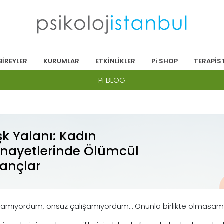
BİREYLER
KURUMLAR
ETKİNLİKLER
Pi SHOP
TERAPİS
Pi BLOG
şk Yalanı: Kadın
inayetlerinde Ölümcül
nançlar
amıyordum, onsuz çalışamıyordum… Onunla birlikte olmasam 