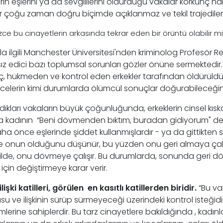
erin eşlerini ya da sevgililerini öldürdüğü vakalar korkunç h
r çoğu zaman doğru biçimde açıklanmaz ve tekil trajediler 
izce bu cinayetlerin arkasında tekrar eden bir örüntü olabilir m
a ilgili Manchester Üniversitesi'nden kriminolog Profesör R
ız edici bazı toplumsal sorunları gözler önüne sermektedir. 
ç, hükmeden ve kontrol eden erkekler tarafından öldürüldüğü
elerin kimi durumlarda ölümcül sonuçlar doğurabileceğin
rdıkları vakaların büyük çoğunluğunda, erkeklerin cinsel kısk
 Ya kadının “Beni dövmenden bıktım, buradan gidiyorum" de
aha önce eşlerinde şiddet kullanmışlardır - ya da gittikten 
ve onun olduğunu düşünür, bu yüzden onu geri almaya çalış
kilde, onu dövmeye çalışır. Bu durumlarda, sonunda geri 
için değiştirmeye karar verir.
ilişki katilleri, görülen en kasıtlı katillerden biridir.
“Bu vak
u ve ilişkinin sürüp sürmeyeceği üzerindeki kontrol isteğidir
mlerine sahiplerdir. Bu tarz cinayetlere bakıldığında , kadın