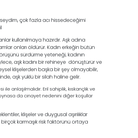
eydim, çok fazla acı hissedeceğimi
l
anlar kullanılmaya hazırdır. Aşk adına
damlar onları öldürür. Kadın erkeğin bütün
i görüşünü sürdürme yeteneği, kadının
ylece, aşk kadını bir rehineye dönüştürür ve
üzeysel klişelerden başka bir şey olmayabilir,
e, aşk yüklü bir silah haline gelir.
ile anlaşılmalıdır. Eril sahiplik, kıskançlık ve
 oynasa da cinayet nedenini diğer koşullar
entiler, klişeler ve duygusal aşırılıklar
birçok karmaşık risk faktörünü ortaya