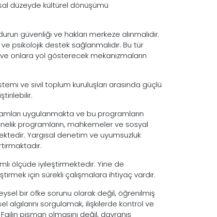
plumsal düzeyde kültürel dönüşümü
un güvenliği ve hakları merkeze alınmalıdır.
e psikolojik destek sağlanmalıdır. Bu tür
 ve onlara yol gösterecek mekanizmaların
sistemi ve sivil toplum kuruluşları arasında güçlü
irilebilir.
gramları uygulanmakta ve bu programların
lere yönelik programların, mahkemeler ve sosyal
ektedir. Yargısal denetim ve uyumsuzluk
rtırmaktadır.
lı ölçüde iyileştirmektedir. Yine de
tirmek için sürekli çalışmalara ihtiyaç vardır.
eysel bir öfke sorunu olarak değil, öğrenilmiş
 algılarını sorgulamak, ilişkilerde kontrol ve
 Failin pişman olmasını değil, davranış