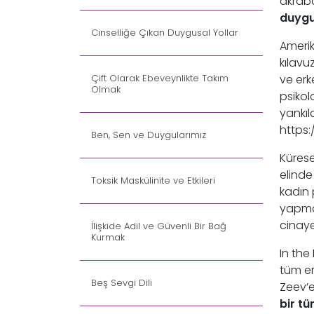
akraba
duyg
Cinselliğe Çıkan Duygusal Yollar
Amerika
kılavu
Çift Olarak Ebeveynlikte Takım
ve erk
Olmak
psikol
yankıl
https:
Ben, Sen ve Duygularımız
Kürese
elinde
Toksik Maskülinite ve Etkileri
kadın 
yapma 
cinaye
İlişkide Adil ve Güvenli Bir Bağ
Kurmak
In the
tüm er
Beş Sevgi Dili
Zeev’
bir tü