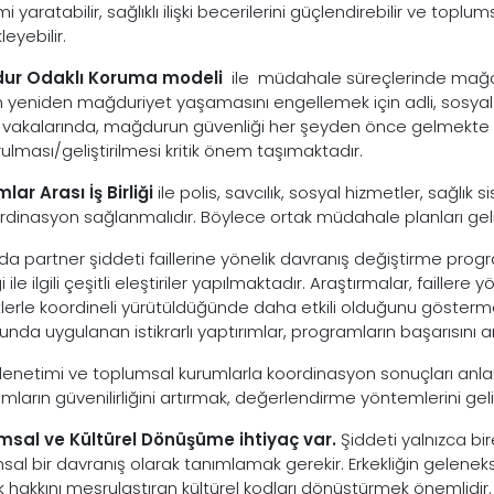
i yaratabilir, sağlıklı ilişki becerilerini güçlendirebilir ve to
eyebilir.
ur Odaklı Koruma modeli
ile müdahale süreçlerinde mağdur
n yeniden mağduriyet yaşamasını engellemek için adli, sosyal v
 vakalarında, mağdurun güvenliği her şeyden önce gelmekte
ulması/geliştirilmesi kritik önem taşımaktadır.
lar Arası İş Birliği
ile polis, savcılık, sosyal hizmetler, sağlık 
ordinasyon sağlanmalıdır. Böylece ortak müdahale planları gelişt
a partner şiddeti faillerine yönelik davranış değiştirme pro
ği ile ilgili çeşitli eleştiriler yapılmaktadır. Araştırmalar, fail
lerle koordineli yürütüldüğünde daha etkili olduğunu gösterm
nda uygulanan istikrarlı yaptırımlar, programların başarısını a
denetimi ve toplumsal kurumlarla koordinasyon sonuçları anlam
ların güvenilirliğini artırmak, değerlendirme yöntemlerini geliş
msal ve Kültürel Dönüşüme ihtiyaç var.
Şiddeti yalnızca bir
al bir davranış olarak tanımlamak gerekir. Erkekliğin geleneksel
ik hakkını meşrulaştıran kültürel kodları dönüştürmek önemlidir.