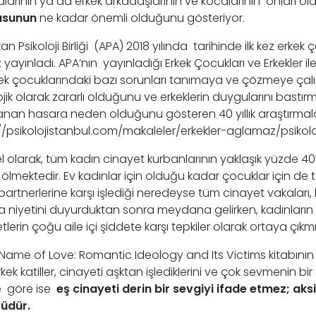
larının ya da erkek arkadaşlarının ve kocalarının onları ö
usunun
ne kadar önemli olduğunu gösteriyor.
n Psikoloji Birliği (APA) 2018 yılında tarihinde ilk kez erkek ç
z yayınladı. APA’nın yayınladığı Erkek Çocukları ve Erkekler il
ek çocuklarındaki bazı sorunları tanımaya ve çözmeye çalı
ojik olarak zararlı olduğunu ve erkeklerin duygularını bast
anan hasara neden olduğunu gösteren 40 yıllık araştırmalar g
//psikolojistanbul.com/makaleler/erkekler-aglamaz/psikoloji
l olarak, tüm kadın cinayet kurbanlarının yaklaşık yüzde 40'ı
 ölmektedir. Ev kadınlar için olduğu kadar çocuklar için de teh
partnerlerine karşı işlediği neredeyse tüm cinayet vakaları, k
niyetini duyurduktan sonra meydana gelirken, kadınların erk
tlerin çoğu aile içi şiddete karşı tepkiler olarak ortaya çıkmış
 Name of Love: Romantic Ideology and Its Victims kitabın
kek katiller, cinayeti aşktan işlediklerini ve çok sevmenin 
e göre ise
eş cinayeti derin bir sevgiyi ifade etmez; aks
rüdür.