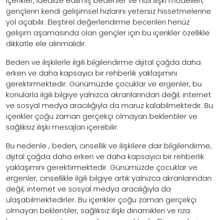
içerikler, idealize edilmiş bedenler ve hızlı ilişki modelleri,
gençlerin kendi gelişimsel hızlarını yetersiz hissetmelerine
yol açabilir. Eleştirel değerlendirme becerileri henüz
gelişim aşamasında olan gençler için bu içerikler özellikle
dikkatle ele alınmalıdır.
Beden ve ilişkilerle ilgili bilgilendirme dijital çağda daha
erken ve daha kapsayıcı bir rehberlik yaklaşımını
gerektirmektedir. Günümüzde çocuklar ve ergenler, bu
konularla ilgili bilgiye yalnızca akranlarından değil; internet
ve sosyal medya aracılığıyla da maruz kalabilmektedir. Bu
içerikler çoğu zaman gerçekçi olmayan beklentiler ve
sağlıksız ilişki mesajları içerebilir.
Bu nedenle , beden, cinsellik ve ilişkilere dair bilgilendirme,
dijital çağda daha erken ve daha kapsayıcı bir rehberlik
yaklaşımını gerektirmektedir. Günümüzde çocuklar ve
ergenler, cinsellikle ilgili bilgiye artık yalnızca akranlarından
değil; internet ve sosyal medya aracılığıyla da
ulaşabilmektedirler. Bu içerikler çoğu zaman gerçekçi
olmayan beklentiler, sağlıksız ilişki dinamikleri ve rıza