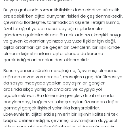
Bu yaş grubunda romantik ilişkiler daha ciddi ve süreklilik
arz edebilirken dijital dünyanın riskleri de çeşitlenmektedir.
Çevrimiçi flörtleşme, tanımadıkları kişilerle iletişim kurma,
özel fotoğraf ya da mesaj paylaşımı gibi konular
gündeme gelebilmektedir. Bu noktada rıza, karşılıklı saygı
ve güven kavramları yalnızca yüz yüze ilişkiler için değil,
dijital ortamlar için de geçerlidir. Gençlerin, bir ilişki içinde
olmanın kişisel sınırlarını dijital alanda da koruma
gerektirdiğini anlamaları desteklenmelidir.
Bunun yanı sıra sürekli mesajlaşma, “çevrimiçi olmasına
rağmen cevap vermemesi”, mesajlara geç dönülmesi ya
da sosyal medyada yapılan paylaşımlar, gençler
arasında sıkça yanlış anlamalara ve kaygıya yol
açabilmektedir. Bu dönemde gençler, dijital ortamda
onaylanmayı, beğeni ve takipçi sayıları üzerinden değer
görmeyi gerçek ilişkisel yakınlıkla karıştırabilirler.
Ebeveynlerin, dijital etkileşimlerin bir ilişkinin kalitesini tek
başına belirlemediğini, çevrimiçi davranışların duygusal
etkiler yaratabileceğini öğretmeleri oldukça önemlidir.