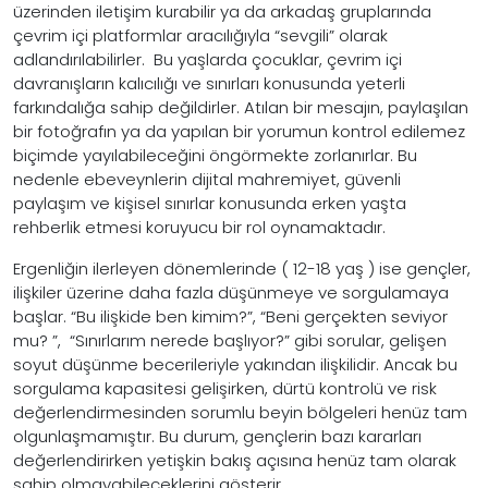
üzerinden iletişim kurabilir ya da arkadaş gruplarında
çevrim içi platformlar aracılığıyla “sevgili” olarak
adlandırılabilirler. Bu yaşlarda çocuklar, çevrim içi
davranışların kalıcılığı ve sınırları konusunda yeterli
farkındalığa sahip değildirler. Atılan bir mesajın, paylaşılan
bir fotoğrafın ya da yapılan bir yorumun kontrol edilemez
biçimde yayılabileceğini öngörmekte zorlanırlar. Bu
nedenle ebeveynlerin dijital mahremiyet, güvenli
paylaşım ve kişisel sınırlar konusunda erken yaşta
rehberlik etmesi koruyucu bir rol oynamaktadır.
Ergenliğin ilerleyen dönemlerinde ( 12-18 yaş ) ise gençler,
ilişkiler üzerine daha fazla düşünmeye ve sorgulamaya
başlar. “Bu ilişkide ben kimim?”, “Beni gerçekten seviyor
mu? ”, “Sınırlarım nerede başlıyor?” gibi sorular, gelişen
soyut düşünme becerileriyle yakından ilişkilidir. Ancak bu
sorgulama kapasitesi gelişirken, dürtü kontrolü ve risk
değerlendirmesinden sorumlu beyin bölgeleri henüz tam
olgunlaşmamıştır. Bu durum, gençlerin bazı kararları
değerlendirirken yetişkin bakış açısına henüz tam olarak
sahip olmayabileceklerini gösterir