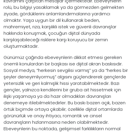
kavramını çarpıtan mesajlar içermektedir. Ebeveynlerin
rolü, bu bilgiyi yasaklamak ya da görmezden gelmekten
ziyade, gördüklerini anlamlandırmalarına yardımcı
olmaktır. Yaşa uygun bir dil kullanarak beden,
mahremiyet, rıza, karşılıklı istek ve güvenli davranışlar
hakkında konuşmak, çocuğun dijital dünyada
karşılaşabileceği risklere karşı koruyucu bir zemin
oluşturmaktadır.
Günümüz çağında ebeveynlerin dikkat etmesi gereken
önemli konulardan bir başkası ise dijital akran baskısıdır.
Sosyal medya, “herkesin sevgilisi varmış” ya da “herkes bir
şeyler deneyimliyormuş” algısını güçlendirerek gençlerde
yetersizlik ve geri kalmışlık hissi yaratabilmektedir. Bazı
gençler, yalnızca kendilerini bir gruba ait hissetmek için
ilişki yaşamaya ya da hazır olmadıkları davranışları
denemeye itilebilmektedirler. Bu baskı bazen açık, bazen
örtük biçimde ortaya çıkabilir; özellikle dijital ortamlarda
görünürlük ve onay ihtiyacı, romantik ve cinsel
davranışların hızlanmasına neden olabilmektedir.
Ebeveynlerin bu noktada, gelişimsel farklılıkların normal