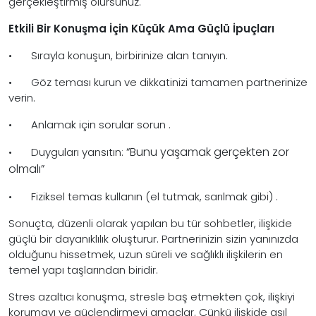
gerçekleştirmiş olursunuz.
Etkili Bir Konuşma İçin Küçük Ama Güçlü İpuçları
•
Sırayla konuşun, birbirinize alan tanıyın.
•
Göz teması kurun ve dikkatinizi tamamen partnerinize
verin.
•
Anlamak için sorular sorun .
“Bunu yaşamak gerçekten zor
•
Duyguları yansıtın:
olmalı”
•
Fiziksel temas kullanın (el tutmak, sarılmak gibi) .
Sonuçta, düzenli olarak yapılan bu tür sohbetler, ilişkide
güçlü bir dayanıklılık oluşturur. Partnerinizin sizin yanınızda
olduğunu hissetmek, uzun süreli ve sağlıklı ilişkilerin en
temel yapı taşlarından biridir.
Stres azaltıcı konuşma, stresle baş etmekten çok, ilişkiyi
korumayı ve güçlendirmeyi amaçlar. Çünkü ilişkide asıl