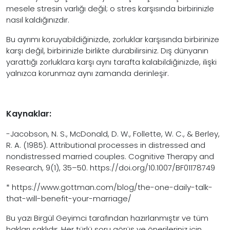
mesele stresin varlığı değil; o stres karşısında birbirinizle
nasıl kaldığınızdır.
Bu ayrımı koruyabildiğinizde, zorluklar karşısında birbirinize
karşı değil, birbirinizle birlikte durabilirsiniz. Dış dünyanın
yarattığı zorluklara karşı aynı tarafta kalabildiğinizde, ilişki
yalnızca korunmaz aynı zamanda derinleşir.
Kaynaklar:
-Jacobson, N. S., McDonald, D. W., Follette, W. C., & Berley,
R. A. (1985). Attributional processes in distressed and
nondistressed married couples. Cognitive Therapy and
Research, 9(1), 35–50. https://doi.org/10.1007/BF01178749
* https://www.gottman.com/blog/the-one-daily-talk-
that-will-benefit-your-marriage/
Bu yazı Birgül Geyimci tarafından hazırlanmıştır ve tüm
hakları saklıdır. Her türlü soru görüş ve önerileriniz için