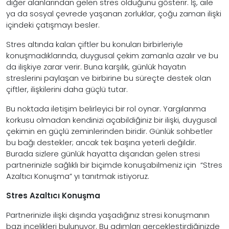
diğer alanlarından gelen stres olduğunu gösterir. İş, aile
ya da sosyal çevrede yaşanan zorluklar, çoğu zaman ilişki
içindeki çatışmayı besler.
Stres altında kalan çiftler bu konuları birbirleriyle
konuşmadıklarında, duygusal çekim zamanla azalır ve bu
da ilişkiye zarar verir. Buna karşılık, günlük hayatın
streslerini paylaşan ve birbirine bu süreçte destek olan
çiftler, ilişkilerini daha güçlü tutar.
Bu noktada iletişim belirleyici bir rol oynar. Yargılanma
korkusu olmadan kendinizi açabildiğiniz bir ilişki, duygusal
çekimin en güçlü zeminlerinden biridir. Günlük sohbetler
bu bağı destekler; ancak tek başına yeterli değildir.
Burada sizlere günlük hayatta dışarıdan gelen stresi
partnerinizle sağlıklı bir biçimde konuşabilmeniz için “Stres
Azaltıcı Konuşma” yı tanıtmak istiyoruz.
Stres Azaltıcı Konuşma
Partnerinizle ilişki dışında yaşadığınız stresi konuşmanın
bazı incelikleri bulunuyor. Bu adımları gerçekleştirdiğinizde